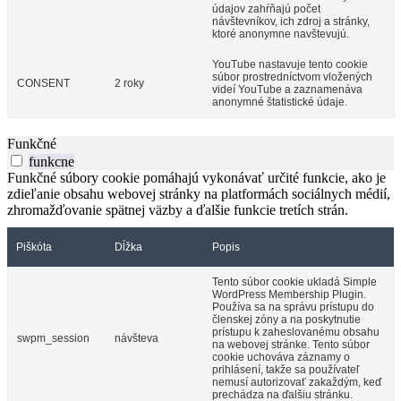
údajov zahŕňajú počet
návštevníkov, ich zdroj a stránky,
ktoré anonymne navštevujú.
YouTube nastavuje tento cookie
súbor prostredníctvom vložených
CONSENT
2 roky
videí YouTube a zaznamenáva
anonymné štatistické údaje.
Funkčné
funkcne
Funkčné súbory cookie pomáhajú vykonávať určité funkcie, ako je
zdieľanie obsahu webovej stránky na platformách sociálnych médií,
zhromažďovanie spätnej väzby a ďalšie funkcie tretích strán.
Piškóta
Dĺžka
Popis
Tento súbor cookie ukladá Simple
WordPress Membership Plugin.
Používa sa na správu prístupu do
členskej zóny a na poskytnutie
prístupu k zaheslovanému obsahu
swpm_session
návšteva
na webovej stránke. Tento súbor
cookie uchováva záznamy o
prihlásení, takže sa používateľ
nemusí autorizovať zakaždým, keď
prechádza na ďalšiu stránku.