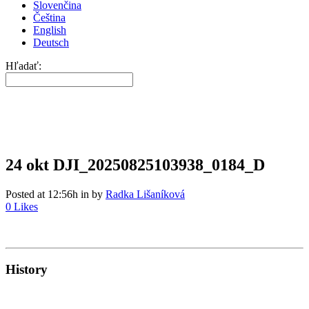
Slovenčina
Čeština
English
Deutsch
Hľadať:
24 okt
DJI_20250825103938_0184_D
Posted at 12:56h
in
by
Radka Lišaníková
0
Likes
History