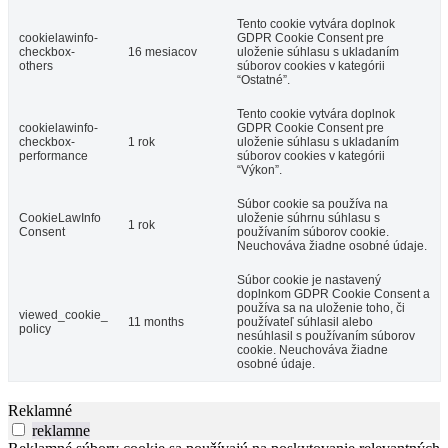
Tento cookie vytvára doplnok
cookielawinfo-
GDPR Cookie Consent pre
checkbox-
16 mesiacov
uloženie súhlasu s ukladaním
others
súborov cookies v kategórii
“Ostatné”.
Tento cookie vytvára doplnok
cookielawinfo-
GDPR Cookie Consent pre
checkbox-
1 rok
uloženie súhlasu s ukladaním
performance
súborov cookies v kategórii
“Výkon”.
Súbor cookie sa používa na
CookieLawInfo
uloženie súhrnu súhlasu s
1 rok
Consent
používaním súborov cookie.
Neuchováva žiadne osobné údaje.
Súbor cookie je nastavený
doplnkom GDPR Cookie Consent a
používa sa na uloženie toho, či
viewed_cookie_
11 months
používateľ súhlasil alebo
policy
nesúhlasil s používaním súborov
cookie. Neuchováva žiadne
osobné údaje.
Reklamné
reklamne