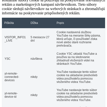
Reklamné súbory cookie sa používajú na poskytovanie relevantných
reklám a marketingových kampaní návštevníkom. Tieto súbory
cookie sledujú návštevníkov na webových stránkach a zhromažďujú
informácie na poskytovanie prispôsobených reklám.
Piškóta
Dĺžka
Popis
Cookie nastavená službou
YouTube na meranie šírky pásma,
VISITOR_INFO1
5 mesiacov 27
ktorá určuje, či používateľ získa
_LIVE
dní
nové alebo staré rozhranie
prehrávača.
Cookie YSC ukladá YouTube a
používa sa na sledovanie
YSC
návšteva
zhliadnutí vložených videí na
stránkach YouTube.
YouTube nastavuje tento súbor
yt-remote-
cookie na ukladanie predvolieb
connected-
nikdy
videa používateľa pomocou
devices
vloženého videa YouTube.
YouTube nastavuje tento súbor
yt-remote-
cookie na ukladanie predvolieb
nikdy
device-id
videa používateľa pomocou
vloženého videa YouTube.