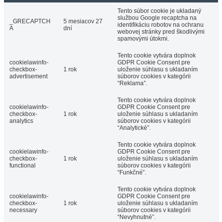
Tento súbor cookie je ukladaný
službou Google recaptcha na
_GRECAPTCH
5 mesiacov 27
identifikáciu robotov na ochranu
A
dní
webovej stránky pred škodlivými
spamovými útokmi.
Tento cookie vytvára doplnok
cookielawinfo-
GDPR Cookie Consent pre
checkbox-
1 rok
uloženie súhlasu s ukladaním
advertisement
súborov cookies v kategórii
“Reklama”.
Tento cookie vytvára doplnok
cookielawinfo-
GDPR Cookie Consent pre
checkbox-
1 rok
uloženie súhlasu s ukladaním
analytics
súborov cookies v kategórii
“Analytické”.
Tento cookie vytvára doplnok
cookielawinfo-
GDPR Cookie Consent pre
checkbox-
1 rok
uloženie súhlasu s ukladaním
functional
súborov cookies v kategórii
“Funkčné”.
Tento cookie vytvára doplnok
cookielawinfo-
GDPR Cookie Consent pre
checkbox-
1 rok
uloženie súhlasu s ukladaním
necessary
súborov cookies v kategórii
“Nevyhnutné”.