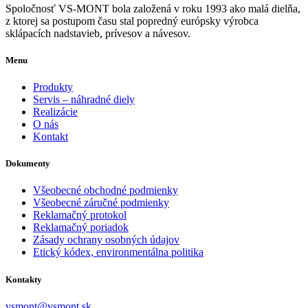
Spoločnosť VS-MONT bola založená v roku 1993 ako malá dielňa,
z ktorej sa postupom času stal popredný európsky výrobca
sklápacích nadstavieb, prívesov a návesov.
Menu
Produkty
Servis – náhradné diely
Realizácie
O nás
Kontakt
Dokumenty
Všeobecné obchodné podmienky
Všeobecné záručné podmienky
Reklamačný protokol
Reklamačný poriadok
Zásady ochrany osobných údajov
Etický kódex, environmentálna politika
Kontakty
vsmont@vsmont.sk