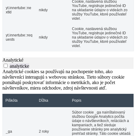
Cookie, nastavená službou
YouTube, registruje jedinečné ID
yt.innertube::ne
nikdy
na ukladanie údajov o videách zo
xtId
služby YouTube, ktoré používateľ
videl.
Cookie, nastavená službou
YouTube, registruje jedinečné ID
yt.innertube::req
nikdy
na ukladanie údajov o videách zo
uests
služby YouTube, ktoré používateľ
videl.
Analytické
analyticke
Analytické cookies sa používajú na pochopenie toho, ako
návštevníci interagujú s webovou stránkou. Tieto súbory cookie
pomáhajú poskytovať informácie o metrikách, ako je počet
návštevníkov, miera odchodov, zdroj návštevnosti atď.
Piškóta
Dĺžka
Popis
Súbor cookie _ga nainštalovaný
službou Google Analytics počíta
údaje o návštevníkoch, reláciách a
kampaniach, a tiež sleduje
používanie stránky pre analytický
_ga
2 roky
prehľad stránky. Táto cookie ukladá