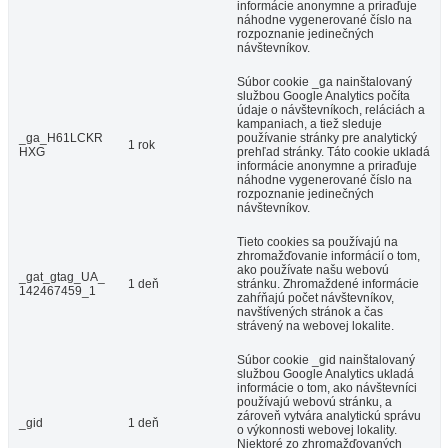
informácie anonymne a priraďuje
náhodne vygenerované číslo na
rozpoznanie jedinečných
návštevníkov.
Súbor cookie _ga nainštalovaný
službou Google Analytics počíta
údaje o návštevníkoch, reláciách a
kampaniach, a tiež sleduje
_ga_H61LCKR
používanie stránky pre analytický
1 rok
HXG
prehľad stránky. Táto cookie ukladá
informácie anonymne a priraďuje
náhodne vygenerované číslo na
rozpoznanie jedinečných
návštevníkov.
Tieto cookies sa používajú na
zhromažďovanie informácií o tom,
ako používate našu webovú
_gat_gtag_UA_
1 deň
stránku. Zhromaždené informácie
142467459_1
zahŕňajú počet návštevníkov,
navštívených stránok a čas
strávený na webovej lokalite.
Súbor cookie _gid nainštalovaný
službou Google Analytics ukladá
informácie o tom, ako návštevníci
používajú webovú stránku, a
zároveň vytvára analytickú správu
_gid
1 deň
o výkonnosti webovej lokality.
Niektoré zo zhromažďovaných