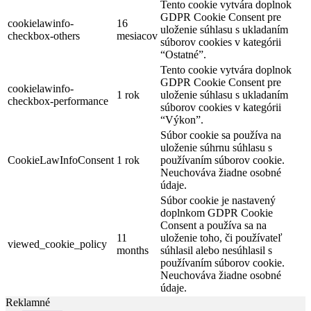
Tento cookie vytvára doplnok
GDPR Cookie Consent pre
cookielawinfo-
16
uloženie súhlasu s ukladaním
checkbox-others
mesiacov
súborov cookies v kategórii
“Ostatné”.
Tento cookie vytvára doplnok
GDPR Cookie Consent pre
cookielawinfo-
1 rok
uloženie súhlasu s ukladaním
checkbox-performance
súborov cookies v kategórii
“Výkon”.
Súbor cookie sa používa na
uloženie súhrnu súhlasu s
CookieLawInfoConsent
1 rok
používaním súborov cookie.
Neuchováva žiadne osobné
údaje.
Súbor cookie je nastavený
doplnkom GDPR Cookie
Consent a používa sa na
11
uloženie toho, či používateľ
viewed_cookie_policy
months
súhlasil alebo nesúhlasil s
používaním súborov cookie.
Neuchováva žiadne osobné
údaje.
Reklamné