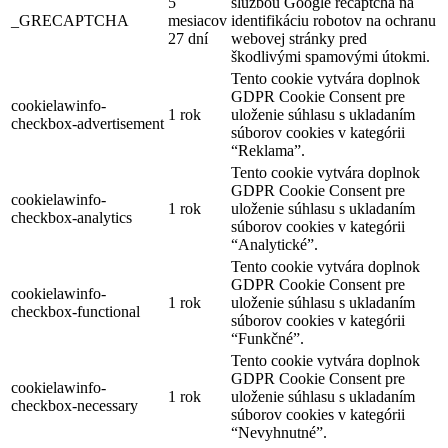
5
službou Google recaptcha na
_GRECAPTCHA
mesiacov
identifikáciu robotov na ochranu
27 dní
webovej stránky pred
škodlivými spamovými útokmi.
Tento cookie vytvára doplnok
GDPR Cookie Consent pre
cookielawinfo-
1 rok
uloženie súhlasu s ukladaním
checkbox-advertisement
súborov cookies v kategórii
“Reklama”.
Tento cookie vytvára doplnok
GDPR Cookie Consent pre
cookielawinfo-
1 rok
uloženie súhlasu s ukladaním
checkbox-analytics
súborov cookies v kategórii
“Analytické”.
Tento cookie vytvára doplnok
GDPR Cookie Consent pre
cookielawinfo-
1 rok
uloženie súhlasu s ukladaním
checkbox-functional
súborov cookies v kategórii
“Funkčné”.
Tento cookie vytvára doplnok
GDPR Cookie Consent pre
cookielawinfo-
1 rok
uloženie súhlasu s ukladaním
checkbox-necessary
súborov cookies v kategórii
“Nevyhnutné”.