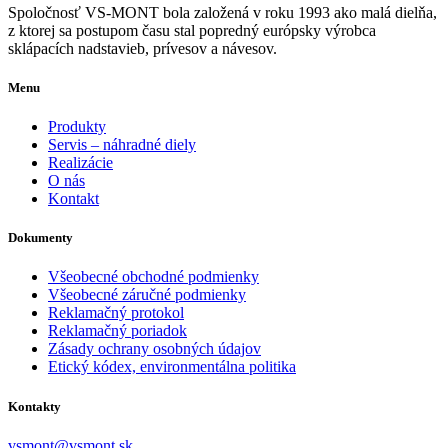
Spoločnosť VS-MONT bola založená v roku 1993 ako malá dielňa,
z ktorej sa postupom času stal popredný európsky výrobca
sklápacích nadstavieb, prívesov a návesov.
Menu
Produkty
Servis – náhradné diely
Realizácie
O nás
Kontakt
Dokumenty
Všeobecné obchodné podmienky
Všeobecné záručné podmienky
Reklamačný protokol
Reklamačný poriadok
Zásady ochrany osobných údajov
Etický kódex, environmentálna politika
Kontakty
vsmont@vsmont.sk