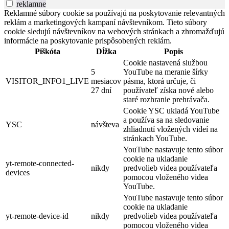
reklamne
Reklamné súbory cookie sa používajú na poskytovanie relevantných
reklám a marketingových kampaní návštevníkom. Tieto súbory
cookie sledujú návštevníkov na webových stránkach a zhromažďujú
informácie na poskytovanie prispôsobených reklám.
Piškóta
Dĺžka
Popis
Cookie nastavená službou
5
YouTube na meranie šírky
VISITOR_INFO1_LIVE
mesiacov
pásma, ktorá určuje, či
27 dní
používateľ získa nové alebo
staré rozhranie prehrávača.
Cookie YSC ukladá YouTube
a používa sa na sledovanie
YSC
návšteva
zhliadnutí vložených videí na
stránkach YouTube.
YouTube nastavuje tento súbor
cookie na ukladanie
yt-remote-connected-
nikdy
predvolieb videa používateľa
devices
pomocou vloženého videa
YouTube.
YouTube nastavuje tento súbor
cookie na ukladanie
yt-remote-device-id
nikdy
predvolieb videa používateľa
pomocou vloženého videa