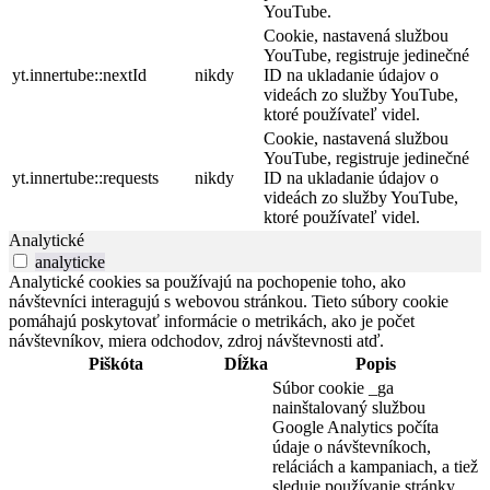
YouTube.
Cookie, nastavená službou
YouTube, registruje jedinečné
yt.innertube::nextId
nikdy
ID na ukladanie údajov o
videách zo služby YouTube,
ktoré používateľ videl.
Cookie, nastavená službou
YouTube, registruje jedinečné
yt.innertube::requests
nikdy
ID na ukladanie údajov o
videách zo služby YouTube,
ktoré používateľ videl.
Analytické
analyticke
Analytické cookies sa používajú na pochopenie toho, ako
návštevníci interagujú s webovou stránkou. Tieto súbory cookie
pomáhajú poskytovať informácie o metrikách, ako je počet
návštevníkov, miera odchodov, zdroj návštevnosti atď.
Piškóta
Dĺžka
Popis
Súbor cookie _ga
nainštalovaný službou
Google Analytics počíta
údaje o návštevníkoch,
reláciách a kampaniach, a tiež
sleduje používanie stránky