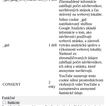
Zhromaždené informácie
zahŕňajú počet návštevníkov,
navštívených stránok a čas
strávený na webovej lokalite.
Súbor cookie _gid
nainštalovaný službou
Google Analytics ukladá
informácie o tom, ako
návštevníci používajú
webovú stránku, a zároveň
_gid
1 deň
vytvára analytickú správu o
výkonnosti webovej lokality.
Niektoré zo
zhromažďovaných údajov
zahŕňajú počet návštevníkov,
ich zdroj a stránky, ktoré
anonymne navštevujú.
YouTube nastavuje tento
cookie súbor prostredníctvom
2
CONSENT
vložených videí YouTube a
roky
zaznamenáva anonymné
štatistické údaje.
Funkčné
funkcne