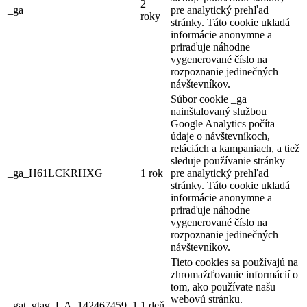
2
_ga
pre analytický prehľad
roky
stránky. Táto cookie ukladá
informácie anonymne a
priraďuje náhodne
vygenerované číslo na
rozpoznanie jedinečných
návštevníkov.
Súbor cookie _ga
nainštalovaný službou
Google Analytics počíta
údaje o návštevníkoch,
reláciách a kampaniach, a tiež
sleduje používanie stránky
_ga_H61LCKRHXG
1 rok
pre analytický prehľad
stránky. Táto cookie ukladá
informácie anonymne a
priraďuje náhodne
vygenerované číslo na
rozpoznanie jedinečných
návštevníkov.
Tieto cookies sa používajú na
zhromažďovanie informácií o
tom, ako používate našu
webovú stránku.
_gat_gtag_UA_142467459_1
1 deň