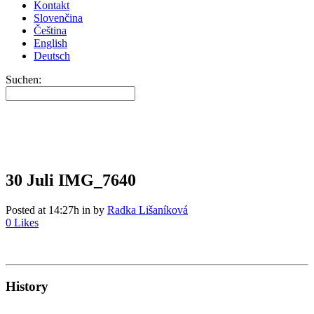
Kontakt
Slovenčina
Čeština
English
Deutsch
Suchen:
30 Juli
IMG_7640
Posted at 14:27h
in
by
Radka Lišaníková
0
Likes
History