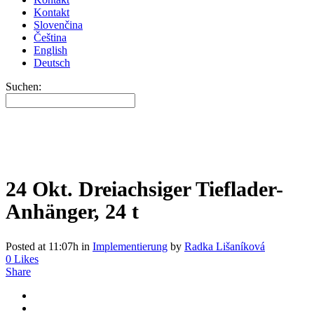
Kontakt
Slovenčina
Čeština
English
Deutsch
Suchen:
24 Okt.
Dreiachsiger Tieflader-
Anhänger, 24 t
Posted at 11:07h
in
Implementierung
by
Radka Lišaníková
0
Likes
Share