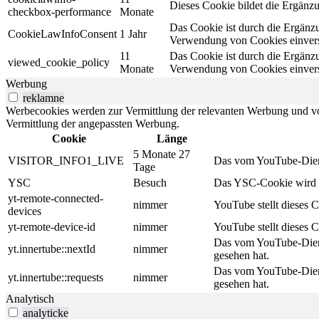
Dieses Cookie bildet die Ergän
checkbox-performance
Monate
Das Cookie ist durch die Ergänz
CookieLawInfoConsent
1 Jahr
Verwendung von Cookies einverst
11
Das Cookie ist durch die Ergänz
viewed_cookie_policy
Monate
Verwendung von Cookies einverst
Werbung
reklamne
Werbecookies werden zur Vermittlung der relevanten Werbung und v
Vermittlung der angepassten Werbung.
Cookie
Länge
5 Monate 27
VISITOR_INFO1_LIVE
Das vom YouTube-Dienst
Tage
YSC
Besuch
Das YSC-Cookie wird v
yt-remote-connected-
nimmer
YouTube stellt dieses 
devices
yt-remote-device-id
nimmer
YouTube stellt dieses 
Das vom YouTube-Dienst
yt.innertube::nextId
nimmer
gesehen hat.
Das vom YouTube-Dienst
yt.innertube::requests
nimmer
gesehen hat.
Analytisch
analyticke