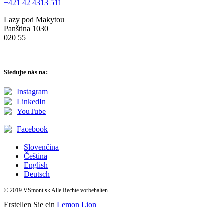
+421 42 4313 511
Lazy pod Makytou
Panština 1030
020 55
Sledujte nás na:
Instagram
LinkedIn
YouTube
Facebook
Slovenčina
Čeština
English
Deutsch
© 2019 VSmont.sk Alle Rechte vorbehalten
Erstellen Sie ein
Lemon Lion