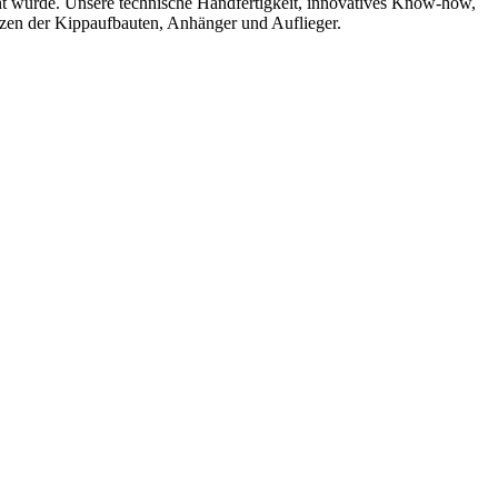
nt wurde. Unsere technische Handfertigkeit, innovatives Know-how,
duzen der Kippaufbauten, Anhänger und Auflieger.