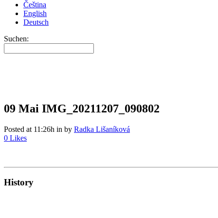
Čeština
English
Deutsch
Suchen:
09 Mai
IMG_20211207_090802
Posted at 11:26h
in
by
Radka Lišaníková
0
Likes
History