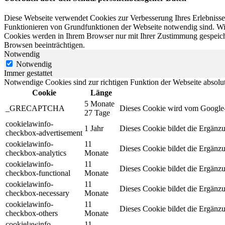
Diese Webseite verwendet Cookies zur Verbesserung Ihres Erlebnisses
Funktionieren von Grundfunktionen der Webseite notwendig sind. Wir 
Cookies werden in Ihrem Browser nur mit Ihrer Zustimmung gespeiche
Browsen beeinträchtigen.
Notwendig
Notwendig
Immer gestattet
Notwendige Cookies sind zur richtigen Funktion der Webseite absol
Cookie
Länge
5 Monate
_GRECAPTCHA
Dieses Cookie wird vom Google-R
27 Tage
cookielawinfo-
1 Jahr
Dieses Cookie bildet die Ergän
checkbox-advertisement
cookielawinfo-
11
Dieses Cookie bildet die Ergän
checkbox-analytics
Monate
cookielawinfo-
11
Dieses Cookie bildet die Ergän
checkbox-functional
Monate
cookielawinfo-
11
Dieses Cookie bildet die Ergän
checkbox-necessary
Monate
cookielawinfo-
11
Dieses Cookie bildet die Ergän
checkbox-others
Monate
cookielawinfo-
11