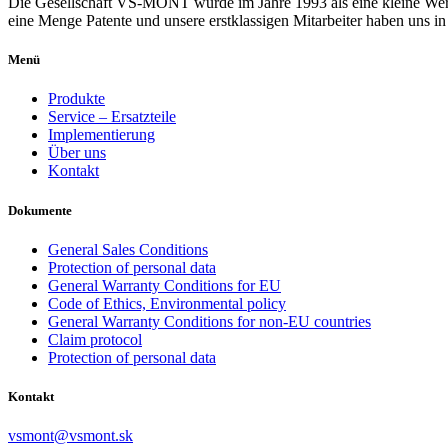
Die Gesellschaft VS-MONT wurde im Jahre 1993 als eine kleine Werk
eine Menge Patente und unsere erstklassigen Mitarbeiter haben uns i
Menü
Produkte
Service – Ersatzteile
Implementierung
Über uns
Kontakt
Dokumente
General Sales Conditions
Protection of personal data
General Warranty Conditions for EU
Code of Ethics, Environmental policy
General Warranty Conditions for non-EU countries
Claim protocol
Protection of personal data
Kontakt
vsmont@vsmont.sk