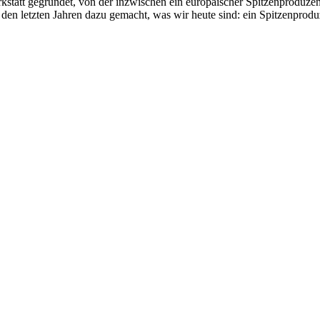
statt gegründet, von der inzwischen ein europäischer Spitzenproduze
n den letzten Jahren dazu gemacht, was wir heute sind: ein Spitzenpro