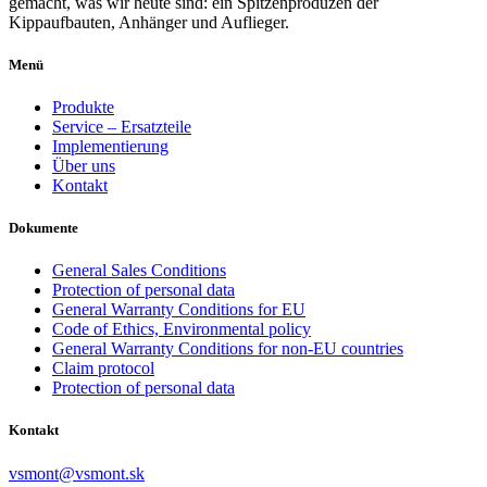
gemacht, was wir heute sind: ein Spitzenproduzen der
Kippaufbauten, Anhänger und Auflieger.
Menü
Produkte
Service – Ersatzteile
Implementierung
Über uns
Kontakt
Dokumente
General Sales Conditions
Protection of personal data
General Warranty Conditions for EU
Code of Ethics, Environmental policy
General Warranty Conditions for non-EU countries
Claim protocol
Protection of personal data
Kontakt
vsmont@vsmont.sk