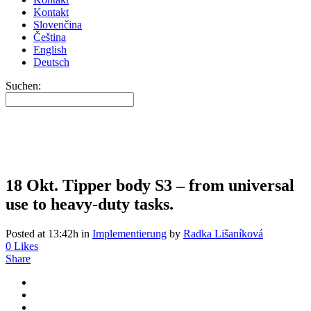
Kontakt
Slovenčina
Čeština
English
Deutsch
Suchen:
18 Okt.
Tipper body S3 – from universal
use to heavy-duty tasks.
Posted at 13:42h
in
Implementierung
by
Radka Lišaníková
0
Likes
Share