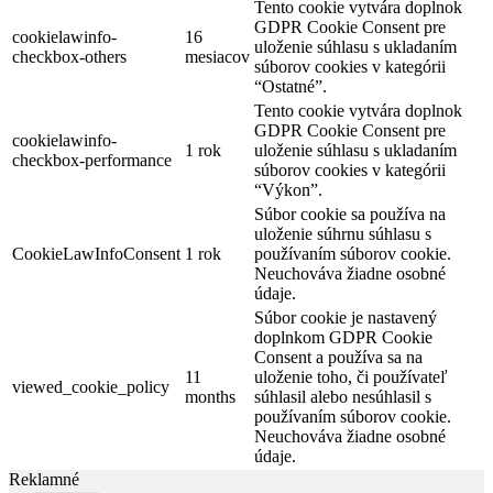
Tento cookie vytvára doplnok
GDPR Cookie Consent pre
cookielawinfo-
16
uloženie súhlasu s ukladaním
checkbox-others
mesiacov
súborov cookies v kategórii
“Ostatné”.
Tento cookie vytvára doplnok
GDPR Cookie Consent pre
cookielawinfo-
1 rok
uloženie súhlasu s ukladaním
checkbox-performance
súborov cookies v kategórii
“Výkon”.
Súbor cookie sa používa na
uloženie súhrnu súhlasu s
CookieLawInfoConsent
1 rok
používaním súborov cookie.
Neuchováva žiadne osobné
údaje.
Súbor cookie je nastavený
doplnkom GDPR Cookie
Consent a používa sa na
11
uloženie toho, či používateľ
viewed_cookie_policy
months
súhlasil alebo nesúhlasil s
používaním súborov cookie.
Neuchováva žiadne osobné
údaje.
Reklamné