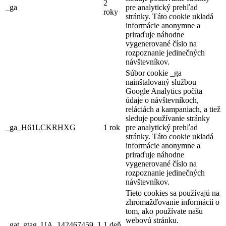
2
_ga
pre analytický prehľad
roky
stránky. Táto cookie ukladá
informácie anonymne a
priraďuje náhodne
vygenerované číslo na
rozpoznanie jedinečných
návštevníkov.
Súbor cookie _ga
nainštalovaný službou
Google Analytics počíta
údaje o návštevníkoch,
reláciách a kampaniach, a tiež
sleduje používanie stránky
_ga_H61LCKRHXG
1 rok
pre analytický prehľad
stránky. Táto cookie ukladá
informácie anonymne a
priraďuje náhodne
vygenerované číslo na
rozpoznanie jedinečných
návštevníkov.
Tieto cookies sa používajú na
zhromažďovanie informácií o
tom, ako používate našu
webovú stránku.
_gat_gtag_UA_142467459_1
1 deň