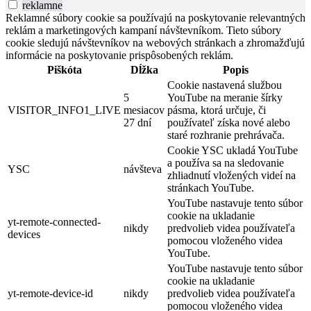
reklamne
Reklamné súbory cookie sa používajú na poskytovanie relevantných
reklám a marketingových kampaní návštevníkom. Tieto súbory
cookie sledujú návštevníkov na webových stránkach a zhromažďujú
informácie na poskytovanie prispôsobených reklám.
Piškóta
Dĺžka
Popis
Cookie nastavená službou
5
YouTube na meranie šírky
VISITOR_INFO1_LIVE
mesiacov
pásma, ktorá určuje, či
27 dní
používateľ získa nové alebo
staré rozhranie prehrávača.
Cookie YSC ukladá YouTube
a používa sa na sledovanie
YSC
návšteva
zhliadnutí vložených videí na
stránkach YouTube.
YouTube nastavuje tento súbor
cookie na ukladanie
yt-remote-connected-
nikdy
predvolieb videa používateľa
devices
pomocou vloženého videa
YouTube.
YouTube nastavuje tento súbor
cookie na ukladanie
yt-remote-device-id
nikdy
predvolieb videa používateľa
pomocou vloženého videa