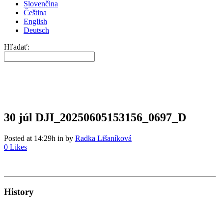
Slovenčina
Čeština
English
Deutsch
Hľadať:
30 júl
DJI_20250605153156_0697_D
Posted at 14:29h
in
by
Radka Lišaníková
0
Likes
History