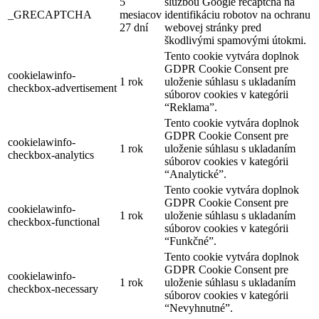
5
službou Google recaptcha na
_GRECAPTCHA
mesiacov
identifikáciu robotov na ochranu
27 dní
webovej stránky pred
škodlivými spamovými útokmi.
Tento cookie vytvára doplnok
GDPR Cookie Consent pre
cookielawinfo-
1 rok
uloženie súhlasu s ukladaním
checkbox-advertisement
súborov cookies v kategórii
“Reklama”.
Tento cookie vytvára doplnok
GDPR Cookie Consent pre
cookielawinfo-
1 rok
uloženie súhlasu s ukladaním
checkbox-analytics
súborov cookies v kategórii
“Analytické”.
Tento cookie vytvára doplnok
GDPR Cookie Consent pre
cookielawinfo-
1 rok
uloženie súhlasu s ukladaním
checkbox-functional
súborov cookies v kategórii
“Funkčné”.
Tento cookie vytvára doplnok
GDPR Cookie Consent pre
cookielawinfo-
1 rok
uloženie súhlasu s ukladaním
checkbox-necessary
súborov cookies v kategórii
“Nevyhnutné”.