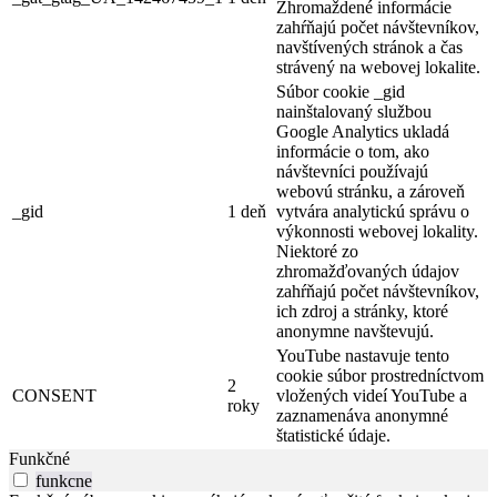
Zhromaždené informácie
zahŕňajú počet návštevníkov,
navštívených stránok a čas
strávený na webovej lokalite.
Súbor cookie _gid
nainštalovaný službou
Google Analytics ukladá
informácie o tom, ako
návštevníci používajú
webovú stránku, a zároveň
_gid
1 deň
vytvára analytickú správu o
výkonnosti webovej lokality.
Niektoré zo
zhromažďovaných údajov
zahŕňajú počet návštevníkov,
ich zdroj a stránky, ktoré
anonymne navštevujú.
YouTube nastavuje tento
cookie súbor prostredníctvom
2
CONSENT
vložených videí YouTube a
roky
zaznamenáva anonymné
štatistické údaje.
Funkčné
funkcne