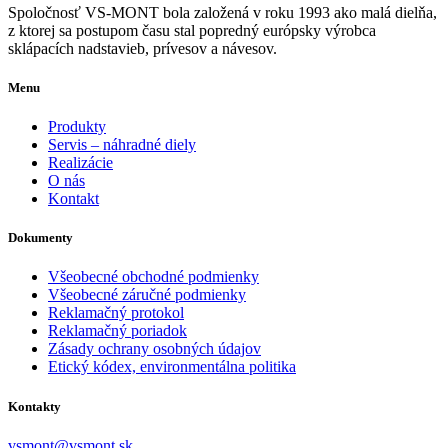
Spoločnosť VS-MONT bola založená v roku 1993 ako malá dielňa,
z ktorej sa postupom času stal popredný európsky výrobca
sklápacích nadstavieb, prívesov a návesov.
Menu
Produkty
Servis – náhradné diely
Realizácie
O nás
Kontakt
Dokumenty
Všeobecné obchodné podmienky
Všeobecné záručné podmienky
Reklamačný protokol
Reklamačný poriadok
Zásady ochrany osobných údajov
Etický kódex, environmentálna politika
Kontakty
vsmont@vsmont.sk