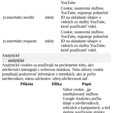
YouTube.
Cookie, nastavená službou
YouTube, registruje jedinečné
yt.innertube::nextId
nikdy
ID na ukladanie údajov o
videách zo služby YouTube,
ktoré používateľ videl.
Cookie, nastavená službou
YouTube, registruje jedinečné
yt.innertube::requests
nikdy
ID na ukladanie údajov o
videách zo služby YouTube,
ktoré používateľ videl.
Analytické
analyticke
Analytické cookies sa používajú na pochopenie toho, ako
návštevníci interagujú s webovou stránkou. Tieto súbory cookie
pomáhajú poskytovať informácie o metrikách, ako je počet
návštevníkov, miera odchodov, zdroj návštevnosti atď.
Piškóta
Dĺžka
Popis
Súbor cookie _ga
nainštalovaný službou
Google Analytics počíta
údaje o návštevníkoch,
reláciách a kampaniach, a tiež
sleduje používanie stránky