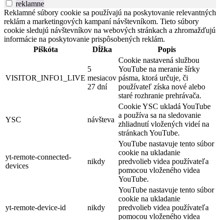
reklamne
Reklamné súbory cookie sa používajú na poskytovanie relevantných
reklám a marketingových kampaní návštevníkom. Tieto súbory
cookie sledujú návštevníkov na webových stránkach a zhromažďujú
informácie na poskytovanie prispôsobených reklám.
Piškóta
Dĺžka
Popis
Cookie nastavená službou
5
YouTube na meranie šírky
VISITOR_INFO1_LIVE
mesiacov
pásma, ktorá určuje, či
27 dní
používateľ získa nové alebo
staré rozhranie prehrávača.
Cookie YSC ukladá YouTube
a používa sa na sledovanie
YSC
návšteva
zhliadnutí vložených videí na
stránkach YouTube.
YouTube nastavuje tento súbor
cookie na ukladanie
yt-remote-connected-
nikdy
predvolieb videa používateľa
devices
pomocou vloženého videa
YouTube.
YouTube nastavuje tento súbor
cookie na ukladanie
yt-remote-device-id
nikdy
predvolieb videa používateľa
pomocou vloženého videa