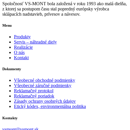
Spoločnosť VS-MONT bola založená v roku 1993 ako malá dielňa,
z ktorej sa postupom času stal popredný európsky výrobca
sklápacích nadstavieb, prívesov a návesov.
Menu
Produkty
Servis – náhradné diely
Realizácie
O nás
Kontakt
Dokumenty
Všeobecné obchodné podmienky
Všeobecné záručné podmienky
Reklamačný protokol
Reklamačný poriadok
Zásady ochrany osobných údajov
Etický kódex, environmentálna politika
Kontakty
vsmont@vsmont.sk