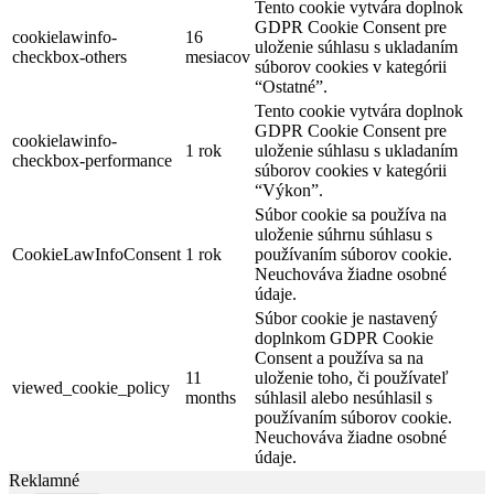
Tento cookie vytvára doplnok
GDPR Cookie Consent pre
cookielawinfo-
16
uloženie súhlasu s ukladaním
checkbox-others
mesiacov
súborov cookies v kategórii
“Ostatné”.
Tento cookie vytvára doplnok
GDPR Cookie Consent pre
cookielawinfo-
1 rok
uloženie súhlasu s ukladaním
checkbox-performance
súborov cookies v kategórii
“Výkon”.
Súbor cookie sa používa na
uloženie súhrnu súhlasu s
CookieLawInfoConsent
1 rok
používaním súborov cookie.
Neuchováva žiadne osobné
údaje.
Súbor cookie je nastavený
doplnkom GDPR Cookie
Consent a používa sa na
11
uloženie toho, či používateľ
viewed_cookie_policy
months
súhlasil alebo nesúhlasil s
používaním súborov cookie.
Neuchováva žiadne osobné
údaje.
Reklamné