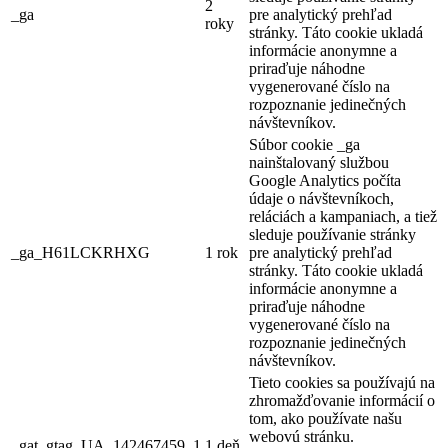
2
_ga
pre analytický prehľad
roky
stránky. Táto cookie ukladá
informácie anonymne a
priraďuje náhodne
vygenerované číslo na
rozpoznanie jedinečných
návštevníkov.
Súbor cookie _ga
nainštalovaný službou
Google Analytics počíta
údaje o návštevníkoch,
reláciách a kampaniach, a tiež
sleduje používanie stránky
_ga_H61LCKRHXG
1 rok
pre analytický prehľad
stránky. Táto cookie ukladá
informácie anonymne a
priraďuje náhodne
vygenerované číslo na
rozpoznanie jedinečných
návštevníkov.
Tieto cookies sa používajú na
zhromažďovanie informácií o
tom, ako používate našu
webovú stránku.
_gat_gtag_UA_142467459_1
1 deň