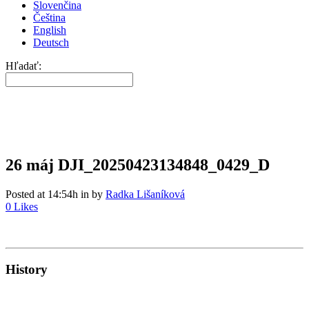
Slovenčina
Čeština
English
Deutsch
Hľadať:
26 máj
DJI_20250423134848_0429_D
Posted at 14:54h
in
by
Radka Lišaníková
0
Likes
History