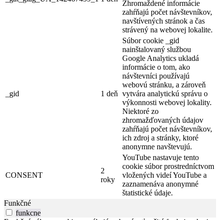
Zhromaždené informácie
zahŕňajú počet návštevníkov,
navštívených stránok a čas
strávený na webovej lokalite.
Súbor cookie _gid
nainštalovaný službou
Google Analytics ukladá
informácie o tom, ako
návštevníci používajú
webovú stránku, a zároveň
_gid
1 deň
vytvára analytickú správu o
výkonnosti webovej lokality.
Niektoré zo
zhromažďovaných údajov
zahŕňajú počet návštevníkov,
ich zdroj a stránky, ktoré
anonymne navštevujú.
YouTube nastavuje tento
cookie súbor prostredníctvom
2
CONSENT
vložených videí YouTube a
roky
zaznamenáva anonymné
štatistické údaje.
Funkčné
funkcne