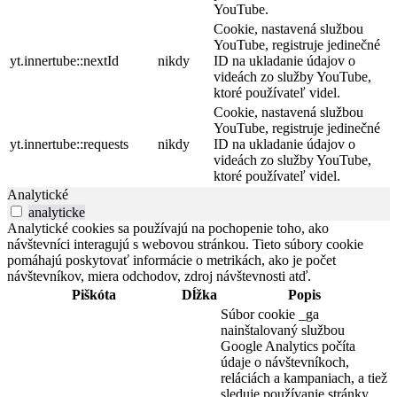
YouTube.
Cookie, nastavená službou
YouTube, registruje jedinečné
yt.innertube::nextId
nikdy
ID na ukladanie údajov o
videách zo služby YouTube,
ktoré používateľ videl.
Cookie, nastavená službou
YouTube, registruje jedinečné
yt.innertube::requests
nikdy
ID na ukladanie údajov o
videách zo služby YouTube,
ktoré používateľ videl.
Analytické
analyticke
Analytické cookies sa používajú na pochopenie toho, ako
návštevníci interagujú s webovou stránkou. Tieto súbory cookie
pomáhajú poskytovať informácie o metrikách, ako je počet
návštevníkov, miera odchodov, zdroj návštevnosti atď.
Piškóta
Dĺžka
Popis
Súbor cookie _ga
nainštalovaný službou
Google Analytics počíta
údaje o návštevníkoch,
reláciách a kampaniach, a tiež
sleduje používanie stránky