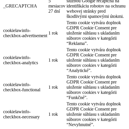
5
službou Google recaptcha na
_GRECAPTCHA
mesiacov
identifikáciu robotov na ochranu
27 dní
webovej stránky pred
škodlivými spamovými útokmi.
Tento cookie vytvára doplnok
GDPR Cookie Consent pre
cookielawinfo-
1 rok
uloženie súhlasu s ukladaním
checkbox-advertisement
súborov cookies v kategórii
“Reklama”.
Tento cookie vytvára doplnok
GDPR Cookie Consent pre
cookielawinfo-
1 rok
uloženie súhlasu s ukladaním
checkbox-analytics
súborov cookies v kategórii
“Analytické”.
Tento cookie vytvára doplnok
GDPR Cookie Consent pre
cookielawinfo-
1 rok
uloženie súhlasu s ukladaním
checkbox-functional
súborov cookies v kategórii
“Funkčné”.
Tento cookie vytvára doplnok
GDPR Cookie Consent pre
cookielawinfo-
1 rok
uloženie súhlasu s ukladaním
checkbox-necessary
súborov cookies v kategórii
“Nevyhnutné”.