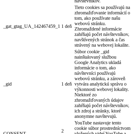
návštevníkov.
Tieto cookies sa používajú na
zhromažďovanie informácií o
tom, ako používate našu
webovú stránku.
_gat_gtag_UA_142467459_1
1 deň
Zhromaždené informácie
zahŕňajú počet návštevníkov,
navštívených stránok a čas
strávený na webovej lokalite.
Súbor cookie _gid
nainštalovaný službou
Google Analytics ukladá
informácie o tom, ako
návštevníci používajú
webovú stránku, a zároveň
_gid
1 deň
vytvára analytickú správu o
výkonnosti webovej lokality.
Niektoré zo
zhromažďovaných údajov
zahŕňajú počet návštevníkov,
ich zdroj a stránky, ktoré
anonymne navštevujú.
YouTube nastavuje tento
cookie súbor prostredníctvom
2
CONSENT
vložených videí YouTube a