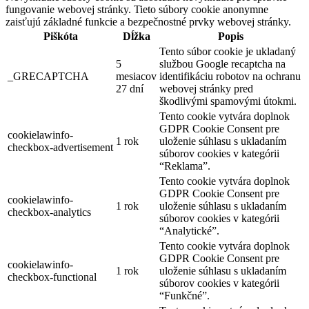
fungovanie webovej stránky. Tieto súbory cookie anonymne
zaisťujú základné funkcie a bezpečnostné prvky webovej stránky.
Piškóta
Dĺžka
Popis
Tento súbor cookie je ukladaný
5
službou Google recaptcha na
_GRECAPTCHA
mesiacov
identifikáciu robotov na ochranu
27 dní
webovej stránky pred
škodlivými spamovými útokmi.
Tento cookie vytvára doplnok
GDPR Cookie Consent pre
cookielawinfo-
1 rok
uloženie súhlasu s ukladaním
checkbox-advertisement
súborov cookies v kategórii
“Reklama”.
Tento cookie vytvára doplnok
GDPR Cookie Consent pre
cookielawinfo-
1 rok
uloženie súhlasu s ukladaním
checkbox-analytics
súborov cookies v kategórii
“Analytické”.
Tento cookie vytvára doplnok
GDPR Cookie Consent pre
cookielawinfo-
1 rok
uloženie súhlasu s ukladaním
checkbox-functional
súborov cookies v kategórii
“Funkčné”.