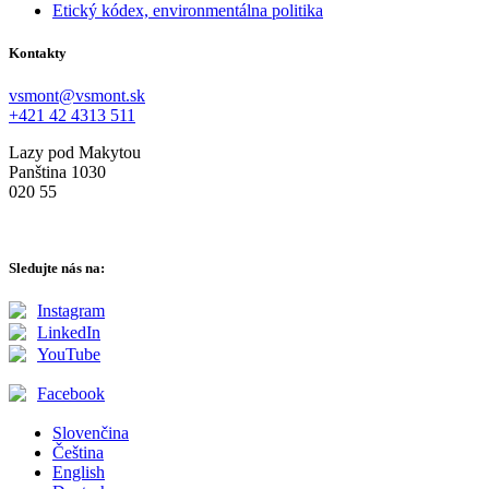
Etický kódex, environmentálna politika
Kontakty
vsmont@vsmont.sk
+421 42 4313 511
Lazy pod Makytou
Panština 1030
020 55
Sledujte nás na:
Instagram
LinkedIn
YouTube
Facebook
Slovenčina
Čeština
English