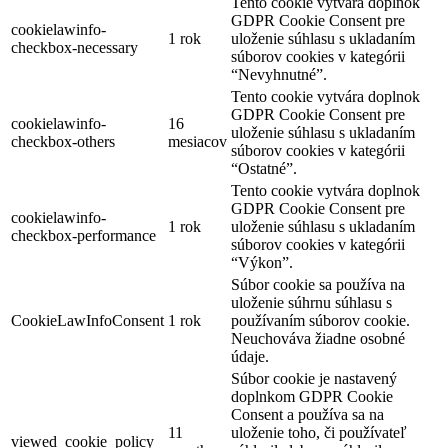
Tento cookie vytvára doplnok
GDPR Cookie Consent pre
cookielawinfo-
1 rok
uloženie súhlasu s ukladaním
checkbox-necessary
súborov cookies v kategórii
“Nevyhnutné”.
Tento cookie vytvára doplnok
GDPR Cookie Consent pre
cookielawinfo-
16
uloženie súhlasu s ukladaním
checkbox-others
mesiacov
súborov cookies v kategórii
“Ostatné”.
Tento cookie vytvára doplnok
GDPR Cookie Consent pre
cookielawinfo-
1 rok
uloženie súhlasu s ukladaním
checkbox-performance
súborov cookies v kategórii
“Výkon”.
Súbor cookie sa používa na
uloženie súhrnu súhlasu s
CookieLawInfoConsent
1 rok
používaním súborov cookie.
Neuchováva žiadne osobné
údaje.
Súbor cookie je nastavený
doplnkom GDPR Cookie
Consent a používa sa na
11
uloženie toho, či používateľ
viewed_cookie_policy