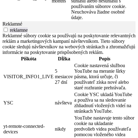
months
súhlasil alebo nesúhlasil s
používaním súborov cookie.
Neuchováva žiadne osobné
údaje.
Reklamné
reklamne
Reklamné súbory cookie sa používajú na poskytovanie relevantných
reklám a marketingových kampaní návštevníkom. Tieto súbory
cookie sledujú návštevníkov na webových stránkach a zhromažďujú
informácie na poskytovanie prispôsobených reklám.
Piškóta
Dĺžka
Popis
Cookie nastavená službou
5
YouTube na meranie šírky
VISITOR_INFO1_LIVE
mesiacov
pásma, ktorá určuje, či
27 dní
používateľ získa nové alebo
staré rozhranie prehrávača.
Cookie YSC ukladá YouTube
a používa sa na sledovanie
YSC
návšteva
zhliadnutí vložených videí na
stránkach YouTube.
YouTube nastavuje tento súbor
cookie na ukladanie
yt-remote-connected-
nikdy
predvolieb videa používateľa
devices
pomocou vloženého videa