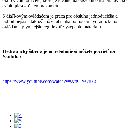
okno v zadnom čele, ktoré je ideálne na odsýpanie materiálov ako
asfalt, piesok či jemný kameň.
S diaľkovým ovládačom je práca pre obsluhu jednoduchšia a
pohodlnejšia a taktiež môže obsluha pomocou hydraulického
ovládania plynulejšie regulovať vysýpanie materiálu.
Hydraulický šíber a jeho ovládanie si môžete pozrieť na
Youtube:
https://www.youtube.com/watch?v=XfiC-ve78Zs