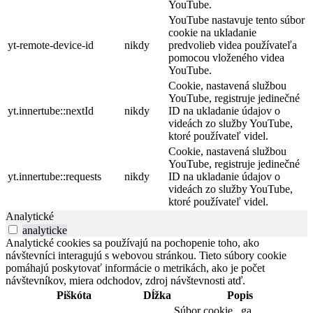
YouTube.
YouTube nastavuje tento súbor
cookie na ukladanie
yt-remote-device-id
nikdy
predvolieb videa používateľa
pomocou vloženého videa
YouTube.
Cookie, nastavená službou
YouTube, registruje jedinečné
yt.innertube::nextId
nikdy
ID na ukladanie údajov o
videách zo služby YouTube,
ktoré používateľ videl.
Cookie, nastavená službou
YouTube, registruje jedinečné
yt.innertube::requests
nikdy
ID na ukladanie údajov o
videách zo služby YouTube,
ktoré používateľ videl.
Analytické
analyticke
Analytické cookies sa používajú na pochopenie toho, ako
návštevníci interagujú s webovou stránkou. Tieto súbory cookie
pomáhajú poskytovať informácie o metrikách, ako je počet
návštevníkov, miera odchodov, zdroj návštevnosti atď.
Piškóta
Dĺžka
Popis
Súbor cookie _ga