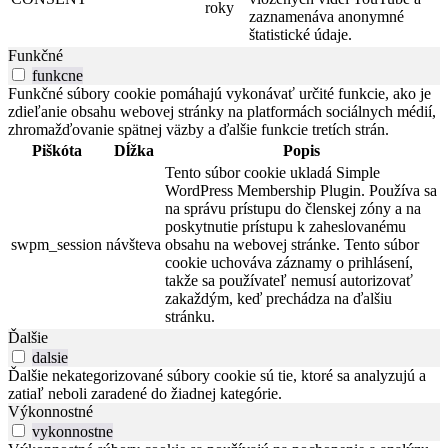
roky
zaznamenáva anonymné
štatistické údaje.
Funkčné
funkcne
Funkčné súbory cookie pomáhajú vykonávať určité funkcie, ako je
zdieľanie obsahu webovej stránky na platformách sociálnych médií,
zhromažďovanie spätnej väzby a ďalšie funkcie tretích strán.
Piškóta
Dĺžka
Popis
Tento súbor cookie ukladá Simple
WordPress Membership Plugin. Používa sa
na správu prístupu do členskej zóny a na
poskytnutie prístupu k zaheslovanému
swpm_session
návšteva
obsahu na webovej stránke. Tento súbor
cookie uchováva záznamy o prihlásení,
takže sa používateľ nemusí autorizovať
zakaždým, keď prechádza na ďalšiu
stránku.
Ďalšie
dalsie
Ďalšie nekategorizované súbory cookie sú tie, ktoré sa analyzujú a
zatiaľ neboli zaradené do žiadnej kategórie.
Výkonnostné
vykonnostne