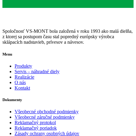
Spoločnosť VS-MONT bola založená v roku 1993 ako malá dielňa,
z ktorej sa postupom času stal popredný európsky výrobca
sklápacích nadstavieb, prívesov a návesov.
Menu
Produkty
Servis – náhradné diely
Realizácie
O nás
Kontakt
Dokumenty
Všeobecné obchodné podmienky
Všeobecné záručné podmienky
Reklamačný protokol
Reklamačný poriadok
Zásady ochrany osobných údajov