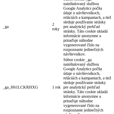
nainštalovaný službou
Google Analytics počíta
údaje o návštevníkoch,
reláciách a kampaniach, a tiež
sleduje používanie stránky
2
_ga
pre analytický prehľad
roky
stránky. Táto cookie ukladá
informácie anonymne a
priraďuje náhodne
vygenerované číslo na
rozpoznanie jedinečných
návštevníkov.
Súbor cookie _ga
nainštalovaný službou
Google Analytics počíta
údaje o návštevníkoch,
reláciách a kampaniach, a tiež
sleduje používanie stránky
_ga_H61LCKRHXG
1 rok
pre analytický prehľad
stránky. Táto cookie ukladá
informácie anonymne a
priraďuje náhodne
vygenerované číslo na
rozpoznanie jedinečných