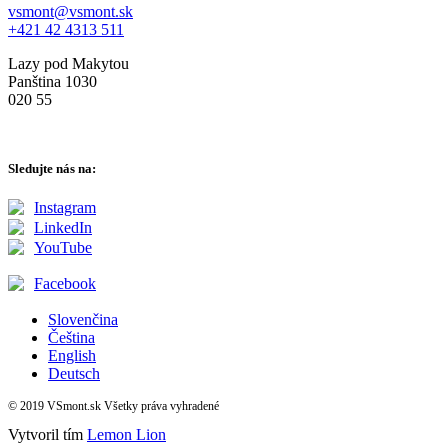
vsmont@vsmont.sk
+421 42 4313 511
Lazy pod Makytou
Panština 1030
020 55
Sledujte nás na:
Instagram
LinkedIn
YouTube
Facebook
Slovenčina
Čeština
English
Deutsch
© 2019 VSmont.sk Všetky práva vyhradené
Vytvoril tím
Lemon Lion