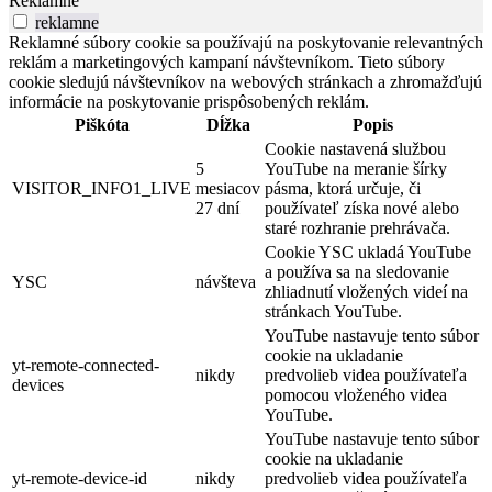
Reklamné
reklamne
Reklamné súbory cookie sa používajú na poskytovanie relevantných
reklám a marketingových kampaní návštevníkom. Tieto súbory
cookie sledujú návštevníkov na webových stránkach a zhromažďujú
informácie na poskytovanie prispôsobených reklám.
Piškóta
Dĺžka
Popis
Cookie nastavená službou
5
YouTube na meranie šírky
VISITOR_INFO1_LIVE
mesiacov
pásma, ktorá určuje, či
27 dní
používateľ získa nové alebo
staré rozhranie prehrávača.
Cookie YSC ukladá YouTube
a používa sa na sledovanie
YSC
návšteva
zhliadnutí vložených videí na
stránkach YouTube.
YouTube nastavuje tento súbor
cookie na ukladanie
yt-remote-connected-
nikdy
predvolieb videa používateľa
devices
pomocou vloženého videa
YouTube.
YouTube nastavuje tento súbor
cookie na ukladanie
yt-remote-device-id
nikdy
predvolieb videa používateľa