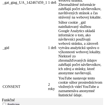
webovú stránku.
_gat_gtag_UA_142467459_1
1 deň
Zhromaždené informácie
zahŕňajú počet návštevníkov,
navštívených stránok a čas
strávený na webovej lokalite.
Súbor cookie _gid
nainštalovaný službou
Google Analytics ukladá
informácie o tom, ako
návštevníci používajú
webovú stránku, a zároveň
_gid
1 deň
vytvára analytickú správu o
výkonnosti webovej lokality.
Niektoré zo
zhromažďovaných údajov
zahŕňajú počet návštevníkov,
ich zdroj a stránky, ktoré
anonymne navštevujú.
YouTube nastavuje tento
cookie súbor prostredníctvom
2
CONSENT
vložených videí YouTube a
roky
zaznamenáva anonymné
štatistické údaje.
Funkčné
funkcne