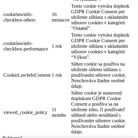
Tento cookie vytvára doplnok
GDPR Cookie Consent pre
cookielawinfo-
16
uloženie súhlasu s ukladaním
checkbox-others
mesiacov
súborov cookies v kategórii
“Ostatné”.
Tento cookie vytvára doplnok
GDPR Cookie Consent pre
cookielawinfo-
1 rok
uloženie súhlasu s ukladaním
checkbox-performance
súborov cookies v kategórii
“Výkon”.
Súbor cookie sa používa na
uloženie súhrnu súhlasu s
CookieLawInfoConsent
1 rok
používaním súborov cookie.
Neuchováva žiadne osobné
údaje.
Súbor cookie je nastavený
doplnkom GDPR Cookie
Consent a používa sa na
11
uloženie toho, či používateľ
viewed_cookie_policy
months
súhlasil alebo nesúhlasil s
používaním súborov cookie.
Neuchováva žiadne osobné
údaje.