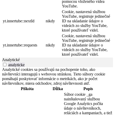
pomocou vloženého videa
YouTube.
Cookie, nastavená službou
YouTube, registruje jedinečné
yt.innertube::nextId
nikdy
ID na ukladanie údajov o
videách zo služby YouTube,
ktoré používateľ videl.
Cookie, nastavená službou
YouTube, registruje jedinečné
yt.innertube::requests
nikdy
ID na ukladanie údajov o
videách zo služby YouTube,
ktoré používateľ videl.
Analytické
analyticke
Analytické cookies sa používajú na pochopenie toho, ako
návštevníci interagujú s webovou stránkou. Tieto súbory cookie
pomáhajú poskytovať informácie o metrikách, ako je počet
návštevníkov, miera odchodov, zdroj návštevnosti atď.
Piškóta
Dĺžka
Popis
Súbor cookie _ga
nainštalovaný službou
Google Analytics počíta
údaje o návštevníkoch,
reláciách a kampaniach, a tiež