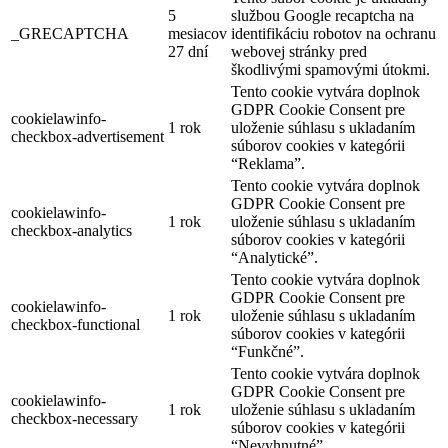
5
službou Google recaptcha na
_GRECAPTCHA
mesiacov
identifikáciu robotov na ochranu
27 dní
webovej stránky pred
škodlivými spamovými útokmi.
Tento cookie vytvára doplnok
GDPR Cookie Consent pre
cookielawinfo-
1 rok
uloženie súhlasu s ukladaním
checkbox-advertisement
súborov cookies v kategórii
“Reklama”.
Tento cookie vytvára doplnok
GDPR Cookie Consent pre
cookielawinfo-
1 rok
uloženie súhlasu s ukladaním
checkbox-analytics
súborov cookies v kategórii
“Analytické”.
Tento cookie vytvára doplnok
GDPR Cookie Consent pre
cookielawinfo-
1 rok
uloženie súhlasu s ukladaním
checkbox-functional
súborov cookies v kategórii
“Funkčné”.
Tento cookie vytvára doplnok
GDPR Cookie Consent pre
cookielawinfo-
1 rok
uloženie súhlasu s ukladaním
checkbox-necessary
súborov cookies v kategórii
“Nevyhnutné”.