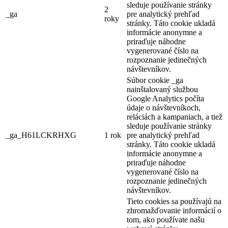
sleduje používanie stránky
2
_ga
pre analytický prehľad
roky
stránky. Táto cookie ukladá
informácie anonymne a
priraďuje náhodne
vygenerované číslo na
rozpoznanie jedinečných
návštevníkov.
Súbor cookie _ga
nainštalovaný službou
Google Analytics počíta
údaje o návštevníkoch,
reláciách a kampaniach, a tiež
sleduje používanie stránky
_ga_H61LCKRHXG
1 rok
pre analytický prehľad
stránky. Táto cookie ukladá
informácie anonymne a
priraďuje náhodne
vygenerované číslo na
rozpoznanie jedinečných
návštevníkov.
Tieto cookies sa používajú na
zhromažďovanie informácií o
tom, ako používate našu