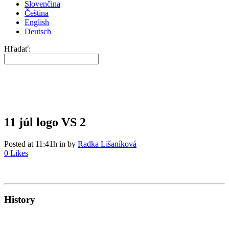
Slovenčina
Čeština
English
Deutsch
Hľadať:
11 júl
logo VS 2
Posted at 11:41h
in
by
Radka Lišaníková
0
Likes
History