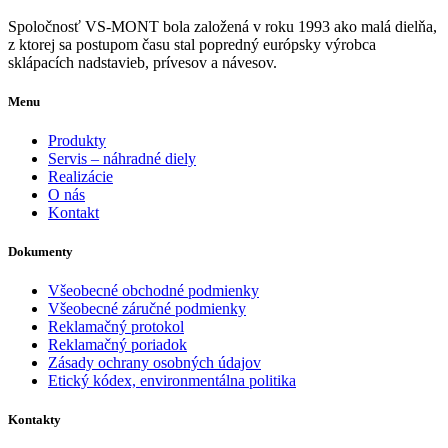
Spoločnosť VS-MONT bola založená v roku 1993 ako malá dielňa,
z ktorej sa postupom času stal popredný európsky výrobca
sklápacích nadstavieb, prívesov a návesov.
Menu
Produkty
Servis – náhradné diely
Realizácie
O nás
Kontakt
Dokumenty
Všeobecné obchodné podmienky
Všeobecné záručné podmienky
Reklamačný protokol
Reklamačný poriadok
Zásady ochrany osobných údajov
Etický kódex, environmentálna politika
Kontakty