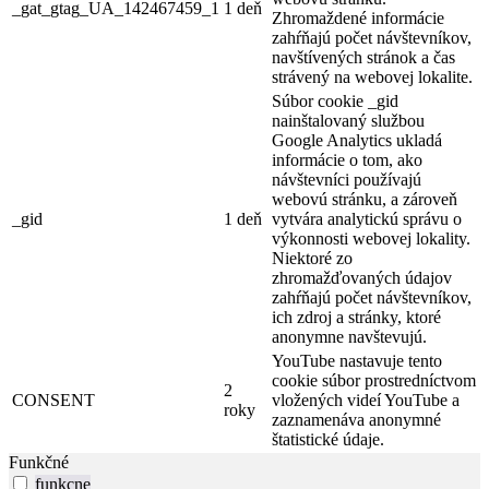
_gat_gtag_UA_142467459_1
1 deň
Zhromaždené informácie
zahŕňajú počet návštevníkov,
navštívených stránok a čas
strávený na webovej lokalite.
Súbor cookie _gid
nainštalovaný službou
Google Analytics ukladá
informácie o tom, ako
návštevníci používajú
webovú stránku, a zároveň
_gid
1 deň
vytvára analytickú správu o
výkonnosti webovej lokality.
Niektoré zo
zhromažďovaných údajov
zahŕňajú počet návštevníkov,
ich zdroj a stránky, ktoré
anonymne navštevujú.
YouTube nastavuje tento
cookie súbor prostredníctvom
2
CONSENT
vložených videí YouTube a
roky
zaznamenáva anonymné
štatistické údaje.
Funkčné
funkcne