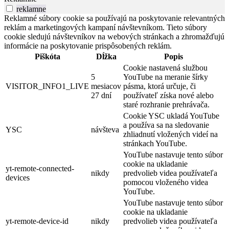
reklamne
Reklamné súbory cookie sa používajú na poskytovanie relevantných
reklám a marketingových kampaní návštevníkom. Tieto súbory
cookie sledujú návštevníkov na webových stránkach a zhromažďujú
informácie na poskytovanie prispôsobených reklám.
Piškóta
Dĺžka
Popis
Cookie nastavená službou
5
YouTube na meranie šírky
VISITOR_INFO1_LIVE
mesiacov
pásma, ktorá určuje, či
27 dní
používateľ získa nové alebo
staré rozhranie prehrávača.
Cookie YSC ukladá YouTube
a používa sa na sledovanie
YSC
návšteva
zhliadnutí vložených videí na
stránkach YouTube.
YouTube nastavuje tento súbor
cookie na ukladanie
yt-remote-connected-
nikdy
predvolieb videa používateľa
devices
pomocou vloženého videa
YouTube.
YouTube nastavuje tento súbor
cookie na ukladanie
yt-remote-device-id
nikdy
predvolieb videa používateľa