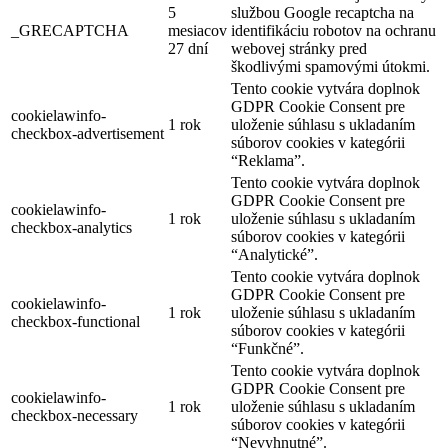
5
službou Google recaptcha na
_GRECAPTCHA
mesiacov
identifikáciu robotov na ochranu
27 dní
webovej stránky pred
škodlivými spamovými útokmi.
Tento cookie vytvára doplnok
GDPR Cookie Consent pre
cookielawinfo-
1 rok
uloženie súhlasu s ukladaním
checkbox-advertisement
súborov cookies v kategórii
“Reklama”.
Tento cookie vytvára doplnok
GDPR Cookie Consent pre
cookielawinfo-
1 rok
uloženie súhlasu s ukladaním
checkbox-analytics
súborov cookies v kategórii
“Analytické”.
Tento cookie vytvára doplnok
GDPR Cookie Consent pre
cookielawinfo-
1 rok
uloženie súhlasu s ukladaním
checkbox-functional
súborov cookies v kategórii
“Funkčné”.
Tento cookie vytvára doplnok
GDPR Cookie Consent pre
cookielawinfo-
1 rok
uloženie súhlasu s ukladaním
checkbox-necessary
súborov cookies v kategórii
“Nevyhnutné”.