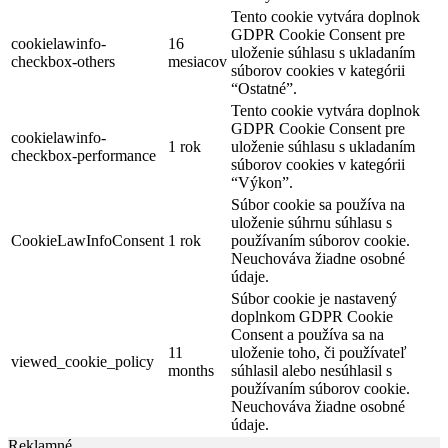
Tento cookie vytvára doplnok
GDPR Cookie Consent pre
cookielawinfo-
16
uloženie súhlasu s ukladaním
checkbox-others
mesiacov
súborov cookies v kategórii
“Ostatné”.
Tento cookie vytvára doplnok
GDPR Cookie Consent pre
cookielawinfo-
1 rok
uloženie súhlasu s ukladaním
checkbox-performance
súborov cookies v kategórii
“Výkon”.
Súbor cookie sa používa na
uloženie súhrnu súhlasu s
CookieLawInfoConsent
1 rok
používaním súborov cookie.
Neuchováva žiadne osobné
údaje.
Súbor cookie je nastavený
doplnkom GDPR Cookie
Consent a používa sa na
11
uloženie toho, či používateľ
viewed_cookie_policy
months
súhlasil alebo nesúhlasil s
používaním súborov cookie.
Neuchováva žiadne osobné
údaje.
Reklamné