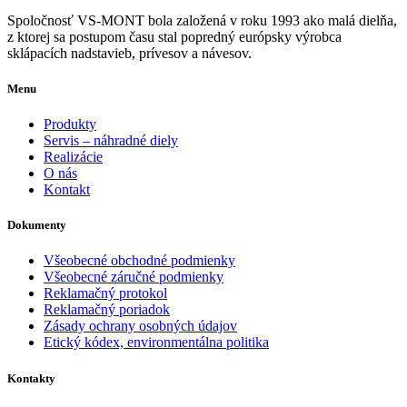
Spoločnosť VS-MONT bola založená v roku 1993 ako malá dielňa,
z ktorej sa postupom času stal popredný európsky výrobca
sklápacích nadstavieb, prívesov a návesov.
Menu
Produkty
Servis – náhradné diely
Realizácie
O nás
Kontakt
Dokumenty
Všeobecné obchodné podmienky
Všeobecné záručné podmienky
Reklamačný protokol
Reklamačný poriadok
Zásady ochrany osobných údajov
Etický kódex, environmentálna politika
Kontakty