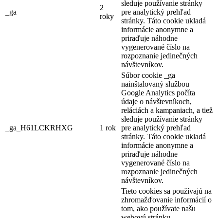
sleduje používanie stránky
2
_ga
pre analytický prehľad
roky
stránky. Táto cookie ukladá
informácie anonymne a
priraďuje náhodne
vygenerované číslo na
rozpoznanie jedinečných
návštevníkov.
Súbor cookie _ga
nainštalovaný službou
Google Analytics počíta
údaje o návštevníkoch,
reláciách a kampaniach, a tiež
sleduje používanie stránky
_ga_H61LCKRHXG
1 rok
pre analytický prehľad
stránky. Táto cookie ukladá
informácie anonymne a
priraďuje náhodne
vygenerované číslo na
rozpoznanie jedinečných
návštevníkov.
Tieto cookies sa používajú na
zhromažďovanie informácií o
tom, ako používate našu
webovú stránku.