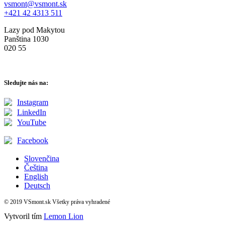
vsmont@vsmont.sk
+421 42 4313 511
Lazy pod Makytou
Panština 1030
020 55
Sledujte nás na:
Instagram
LinkedIn
YouTube
Facebook
Slovenčina
Čeština
English
Deutsch
© 2019 VSmont.sk Všetky práva vyhradené
Vytvoril tím
Lemon Lion