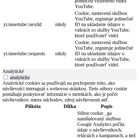
pomocou vloženého videa
YouTube.
Cookie, nastavená službou
YouTube, registruje jedinečné
yt.innertube::nextId
nikdy
ID na ukladanie údajov o
videách zo služby YouTube,
ktoré používateľ videl.
Cookie, nastavená službou
YouTube, registruje jedinečné
yt.innertube::requests
nikdy
ID na ukladanie údajov o
videách zo služby YouTube,
ktoré používateľ videl.
Analytické
analyticke
Analytické cookies sa používajú na pochopenie toho, ako
návštevníci interagujú s webovou stránkou. Tieto súbory cookie
pomáhajú poskytovať informácie o metrikách, ako je počet
návštevníkov, miera odchodov, zdroj návštevnosti atď.
Piškóta
Dĺžka
Popis
Súbor cookie _ga
nainštalovaný službou
Google Analytics počíta
údaje o návštevníkoch,
reláciách a kampaniach, a tiež