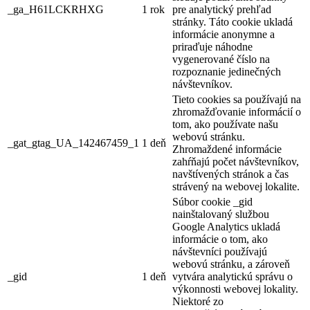
_ga_H61LCKRHXG
1 rok
pre analytický prehľad
stránky. Táto cookie ukladá
informácie anonymne a
priraďuje náhodne
vygenerované číslo na
rozpoznanie jedinečných
návštevníkov.
Tieto cookies sa používajú na
zhromažďovanie informácií o
tom, ako používate našu
webovú stránku.
_gat_gtag_UA_142467459_1
1 deň
Zhromaždené informácie
zahŕňajú počet návštevníkov,
navštívených stránok a čas
strávený na webovej lokalite.
Súbor cookie _gid
nainštalovaný službou
Google Analytics ukladá
informácie o tom, ako
návštevníci používajú
webovú stránku, a zároveň
_gid
1 deň
vytvára analytickú správu o
výkonnosti webovej lokality.
Niektoré zo