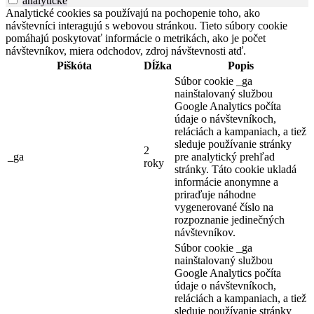
analyticke
Analytické cookies sa používajú na pochopenie toho, ako
návštevníci interagujú s webovou stránkou. Tieto súbory cookie
pomáhajú poskytovať informácie o metrikách, ako je počet
návštevníkov, miera odchodov, zdroj návštevnosti atď.
Piškóta
Dĺžka
Popis
Súbor cookie _ga
nainštalovaný službou
Google Analytics počíta
údaje o návštevníkoch,
reláciách a kampaniach, a tiež
sleduje používanie stránky
2
_ga
pre analytický prehľad
roky
stránky. Táto cookie ukladá
informácie anonymne a
priraďuje náhodne
vygenerované číslo na
rozpoznanie jedinečných
návštevníkov.
Súbor cookie _ga
nainštalovaný službou
Google Analytics počíta
údaje o návštevníkoch,
reláciách a kampaniach, a tiež
sleduje používanie stránky