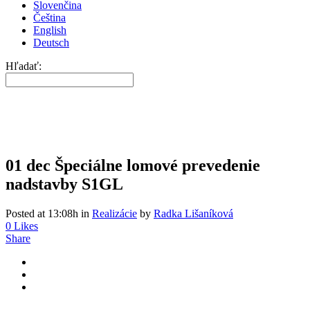
Slovenčina
Čeština
English
Deutsch
Hľadať:
01 dec
Špeciálne lomové prevedenie
nadstavby S1GL
Posted at 13:08h
in
Realizácie
by
Radka Lišaníková
0
Likes
Share