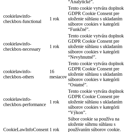
“Analytické”.
Tento cookie vytvára doplnok
GDPR Cookie Consent pre
cookielawinfo-
1 rok
uloženie súhlasu s ukladaním
checkbox-functional
súborov cookies v kategórii
“Funkčné”.
Tento cookie vytvára doplnok
GDPR Cookie Consent pre
cookielawinfo-
1 rok
uloženie súhlasu s ukladaním
checkbox-necessary
súborov cookies v kategórii
“Nevyhnutné”.
Tento cookie vytvára doplnok
GDPR Cookie Consent pre
cookielawinfo-
16
uloženie súhlasu s ukladaním
checkbox-others
mesiacov
súborov cookies v kategórii
“Ostatné”.
Tento cookie vytvára doplnok
GDPR Cookie Consent pre
cookielawinfo-
1 rok
uloženie súhlasu s ukladaním
checkbox-performance
súborov cookies v kategórii
“Výkon”.
Súbor cookie sa používa na
uloženie súhrnu súhlasu s
CookieLawInfoConsent
1 rok
používaním súborov cookie.