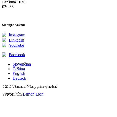
Panština 1030
020 55
Sledujte nás na:
Instagram
LinkedIn
YouTube
Facebook
Slovenčina
Čeština
English
Deutsch
© 2019 VSmont.sk Všetky práva vyhradené
Vytvoril tím
Lemon Lion