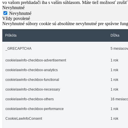
vo vašom prehliadači iba s vaším súhlasom. Máte tiež možnosť zrušiť 
Nevyhnutné
Nevyhnutné
Vždy povolené
Nevyhnutné súbory cookie sú absolútne nevyhnutné pre správne fung
Piškóta
Dĺžka
_GRECAPTCHA
5 mesiacov
cookielawinfo-checkbox-advertisement
1 rok
cookielawinfo-checkbox-analytics
1 rok
cookielawinfo-checkbox-functional
1 rok
cookielawinfo-checkbox-necessary
1 rok
cookielawinfo-checkbox-others
16 mesiac
cookielawinfo-checkbox-performance
1 rok
CookieLawInfoConsent
1 rok