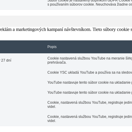
Súbor cookie je nastavený doplnkom GDPR Cookie Con
s používaním súborov cookie. Neuchováva žiadne o
 reklám a marketingových kampaní návštevníkom. Tieto súbory cookie
Popis
Cookie nastavená službou YouTube na meranie šírky p
 27 dní
prehrávača.
Cookie YSC ukladá YouTube a používa sa na sledova
YouTube nastavuje tento súbor cookie na ukladanie
YouTube nastavuje tento súbor cookie na ukladanie
Cookie, nastavená službou YouTube, registruje jedi
videl.
Cookie, nastavená službou YouTube, registruje jedi
videl.