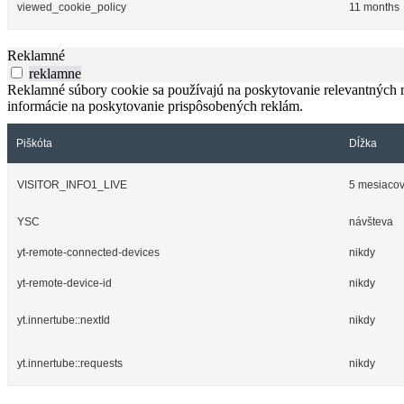
viewed_cookie_policy
11 months
Reklamné
reklamne
Reklamné súbory cookie sa používajú na poskytovanie relevantných
informácie na poskytovanie prispôsobených reklám.
Piškóta
Dĺžka
VISITOR_INFO1_LIVE
5 mesiacov
YSC
návšteva
yt-remote-connected-devices
nikdy
yt-remote-device-id
nikdy
yt.innertube::nextId
nikdy
yt.innertube::requests
nikdy