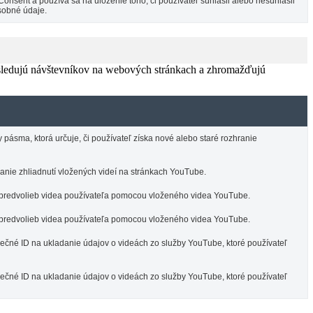
sent a používa sa na uloženie toho, či používateľ súhlasil alebo nesúhlasil
sobné údaje.
 sledujú návštevníkov na webových stránkach a zhromažďujú
ásma, ktorá určuje, či používateľ získa nové alebo staré rozhranie
nie zhliadnutí vložených videí na stránkach YouTube.
 predvolieb videa používateľa pomocou vloženého videa YouTube.
 predvolieb videa používateľa pomocou vloženého videa YouTube.
nečné ID na ukladanie údajov o videách zo služby YouTube, ktoré používateľ
nečné ID na ukladanie údajov o videách zo služby YouTube, ktoré používateľ