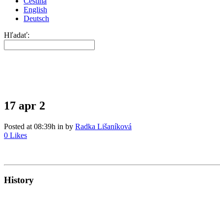
Čeština
English
Deutsch
Hľadať:
17 apr
2
Posted at 08:39h
in
by
Radka Lišaníková
0
Likes
History