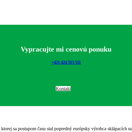
Vypracujte mi cenovú ponuku
+421 424 313 511
Kontakt
torej sa postupom času stal popredný európsky výrobca sklápacích nad