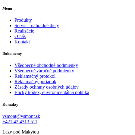
Menu
Produkty
Servis – náhradné diely
Realizácie
O nás
Kontakt
Dokumenty
Všeobecné obchodné podmienky
Všeobecné záručné podmienky
Reklamačný protokol
Reklamačný poriadok
Zásady ochrany osobných údajov
Etický kódex, environmentálna politika
Kontakty
vsmont@vsmont.sk
+421 42 4313 511
Lazy pod Makytou