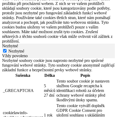
prožitku při procházení webem. Z nich se ve vašem prohlížeči
ukládají soubory cookie, které jsou kategorizovány podle potřeby,
protože jsou nezbytné pro fungování základních funkcí webové
stránky. Používáme také cookies třetích stran, které nám pomáhají
analyzovat a pochopit, jak používáte tuto webovou stránku. Tyto
cookies budou uloženy ve vašem prohlížeči pouze s vaším
souhlasem. Máte také možnost zrušit tyto cookies. Zrušení
některých z těchto souborů cookie však může ovlivnit váš zážitek z
prohlížení.
Nezbytné
Nezbytné
Vždy povoleno
Nezbytné soubory cookie jsou naprosto nezbytné pro správné
fungování webové stránky. Tyto soubory cookie anonymně zajišťují
základní funkce a bezpečnostní prvky webové stránky.
Sušenka
Délka
Popis
Tento soubor cookie je nastaven
5
službou Google recaptcha k
_GRECAPTCHA
měsíců
identifikaci robotů za účelem
27 dní
ochrany webové stránky před
škodlivými útoky spamu.
Tento cookie vytváří doplněk
GDPR Cookie Consent pro
cookielawinfo-
1 rok
uložení souhlasu s ukládáním