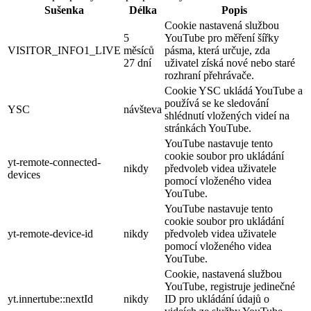
Sušenka
Délka
Popis
Cookie nastavená službou
5
YouTube pro měření šířky
VISITOR_INFO1_LIVE
měsíců
pásma, která určuje, zda
27 dní
uživatel získá nové nebo staré
rozhraní přehrávače.
Cookie YSC ukládá YouTube a
používá se ke sledování
YSC
návšteva
shlédnutí vložených videí na
stránkách YouTube.
YouTube nastavuje tento
cookie soubor pro ukládání
yt-remote-connected-
nikdy
předvoleb videa uživatele
devices
pomocí vloženého videa
YouTube.
YouTube nastavuje tento
cookie soubor pro ukládání
yt-remote-device-id
nikdy
předvoleb videa uživatele
pomocí vloženého videa
YouTube.
Cookie, nastavená službou
YouTube, registruje jedinečné
yt.innertube::nextId
nikdy
ID pro ukládání údajů o