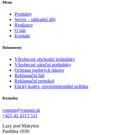
Menu
Produkty
Servis – náhradní díly
Realizace
O nás
Kontakt
Dokumenty
Všeobecné obchodní podmínky
Všeobecné záruční podmínky
Ochrana osobných údajov
Reklamační řád
Reklamační protokol
Etický kodex, environmentální politika
Kontakty
vsmont@vsmont.sk
+421 42 4313 511
Lazy pod Makytou
Panština 1030