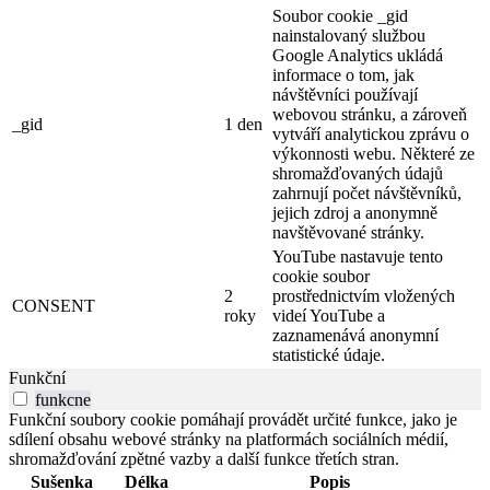
Soubor cookie _gid
nainstalovaný službou
Google Analytics ukládá
informace o tom, jak
návštěvníci používají
webovou stránku, a zároveň
_gid
1 den
vytváří analytickou zprávu o
výkonnosti webu. Některé ze
shromažďovaných údajů
zahrnují počet návštěvníků,
jejich zdroj a anonymně
navštěvované stránky.
YouTube nastavuje tento
cookie soubor
2
prostřednictvím vložených
CONSENT
roky
videí YouTube a
zaznamenává anonymní
statistické údaje.
Funkční
funkcne
Funkční soubory cookie pomáhají provádět určité funkce, jako je
sdílení obsahu webové stránky na platformách sociálních médií,
shromažďování zpětné vazby a další funkce třetích stran.
Sušenka
Délka
Popis