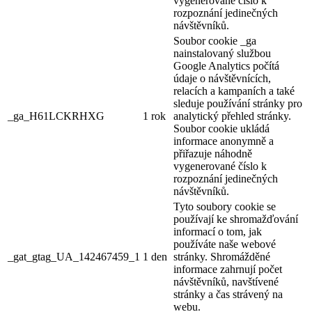
vygenerované číslo k
rozpoznání jedinečných
návštěvníků.
Soubor cookie _ga
nainstalovaný službou
Google Analytics počítá
údaje o návštěvnících,
relacích a kampaních a také
sleduje používání stránky pro
_ga_H61LCKRHXG
1 rok
analytický přehled stránky.
Soubor cookie ukládá
informace anonymně a
přiřazuje náhodně
vygenerované číslo k
rozpoznání jedinečných
návštěvníků.
Tyto soubory cookie se
používají ke shromažďování
informací o tom, jak
používáte naše webové
_gat_gtag_UA_142467459_1
1 den
stránky. Shromážděné
informace zahrnují počet
návštěvníků, navštívené
stránky a čas strávený na
webu.