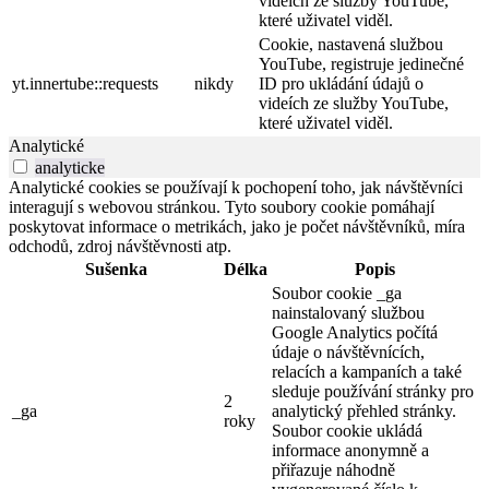
videích ze služby YouTube,
které uživatel viděl.
Cookie, nastavená službou
YouTube, registruje jedinečné
yt.innertube::requests
nikdy
ID pro ukládání údajů o
videích ze služby YouTube,
které uživatel viděl.
Analytické
analyticke
Analytické cookies se používají k pochopení toho, jak návštěvníci
interagují s webovou stránkou. Tyto soubory cookie pomáhají
poskytovat informace o metrikách, jako je počet návštěvníků, míra
odchodů, zdroj návštěvnosti atp.
Sušenka
Délka
Popis
Soubor cookie _ga
nainstalovaný službou
Google Analytics počítá
údaje o návštěvnících,
relacích a kampaních a také
sleduje používání stránky pro
2
_ga
analytický přehled stránky.
roky
Soubor cookie ukládá
informace anonymně a
přiřazuje náhodně