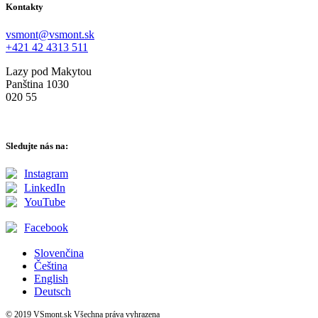
Kontakty
vsmont@vsmont.sk
+421 42 4313 511
Lazy pod Makytou
Panština 1030
020 55
Sledujte nás na:
Instagram
LinkedIn
YouTube
Facebook
Slovenčina
Čeština
English
Deutsch
© 2019 VSmont.sk Všechna práva vyhrazena