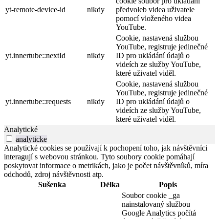
cookie soubor pro ukládání
yt-remote-device-id
nikdy
předvoleb videa uživatele
pomocí vloženého videa
YouTube.
Cookie, nastavená službou
YouTube, registruje jedinečné
yt.innertube::nextId
nikdy
ID pro ukládání údajů o
videích ze služby YouTube,
které uživatel viděl.
Cookie, nastavená službou
YouTube, registruje jedinečné
yt.innertube::requests
nikdy
ID pro ukládání údajů o
videích ze služby YouTube,
které uživatel viděl.
Analytické
analyticke
Analytické cookies se používají k pochopení toho, jak návštěvníci
interagují s webovou stránkou. Tyto soubory cookie pomáhají
poskytovat informace o metrikách, jako je počet návštěvníků, míra
odchodů, zdroj návštěvnosti atp.
Sušenka
Délka
Popis
Soubor cookie _ga
nainstalovaný službou
Google Analytics počítá