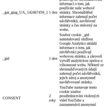
informací o tom, jak
používáte naše webové
_gat_gtag_UA_142467459_1
1 den
stránky. Shromážděné
informace zahrnují počet
návštěvníků, navštívené
stránky a čas strávený na
webu.
Soubor cookie _gid
nainstalovaný službou
Google Analytics ukládá
informace o tom, jak
návštěvníci používají
webovou stránku, a zároveň
_gid
1 den
vytváří analytickou zprávu o
výkonnosti webu. Některé ze
shromažďovaných údajů
zahrnují počet návštěvníků,
jejich zdroj a anonymně
navštěvované stránky.
YouTube nastavuje tento
cookie soubor
2
prostřednictvím vložených
CONSENT
roky
videí YouTube a
zaznamenává anonymní