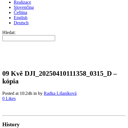
Realizace
Slovenčina
Čeština
English
Deutsch
Hledat:
09 Kvě
DJI_20250410111358_0315_D –
kópia
Posted at 10:24h
in
by
Radka Lišaníková
0
Likes
History