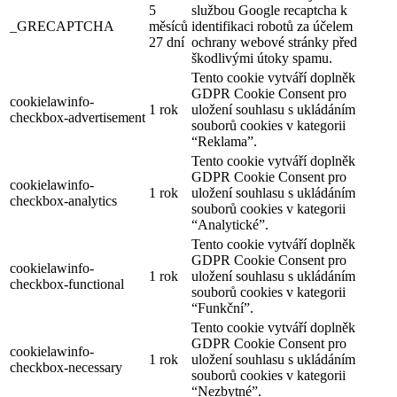
5
službou Google recaptcha k
_GRECAPTCHA
měsíců
identifikaci robotů za účelem
27 dní
ochrany webové stránky před
škodlivými útoky spamu.
Tento cookie vytváří doplněk
GDPR Cookie Consent pro
cookielawinfo-
1 rok
uložení souhlasu s ukládáním
checkbox-advertisement
souborů cookies v kategorii
“Reklama”.
Tento cookie vytváří doplněk
GDPR Cookie Consent pro
cookielawinfo-
1 rok
uložení souhlasu s ukládáním
checkbox-analytics
souborů cookies v kategorii
“Analytické”.
Tento cookie vytváří doplněk
GDPR Cookie Consent pro
cookielawinfo-
1 rok
uložení souhlasu s ukládáním
checkbox-functional
souborů cookies v kategorii
“Funkční”.
Tento cookie vytváří doplněk
GDPR Cookie Consent pro
cookielawinfo-
1 rok
uložení souhlasu s ukládáním
checkbox-necessary
souborů cookies v kategorii
“Nezbytné”.