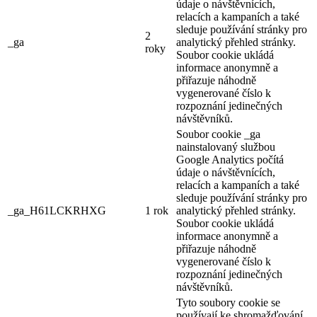
údaje o návštěvnících,
relacích a kampaních a také
sleduje používání stránky pro
2
_ga
analytický přehled stránky.
roky
Soubor cookie ukládá
informace anonymně a
přiřazuje náhodně
vygenerované číslo k
rozpoznání jedinečných
návštěvníků.
Soubor cookie _ga
nainstalovaný službou
Google Analytics počítá
údaje o návštěvnících,
relacích a kampaních a také
sleduje používání stránky pro
_ga_H61LCKRHXG
1 rok
analytický přehled stránky.
Soubor cookie ukládá
informace anonymně a
přiřazuje náhodně
vygenerované číslo k
rozpoznání jedinečných
návštěvníků.
Tyto soubory cookie se
používají ke shromažďování