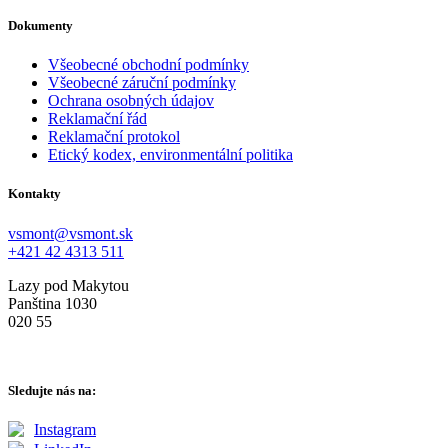
Dokumenty
Všeobecné obchodní podmínky
Všeobecné záruční podmínky
Ochrana osobných údajov
Reklamační řád
Reklamační protokol
Etický kodex, environmentální politika
Kontakty
vsmont@vsmont.sk
+421 42 4313 511
Lazy pod Makytou
Panština 1030
020 55
Sledujte nás na:
Instagram