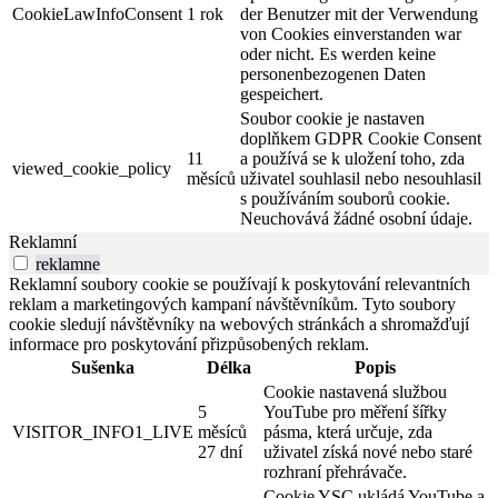
CookieLawInfoConsent
1 rok
der Benutzer mit der Verwendung
von Cookies einverstanden war
oder nicht. Es werden keine
personenbezogenen Daten
gespeichert.
Soubor cookie je nastaven
doplňkem GDPR Cookie Consent
11
a používá se k uložení toho, zda
viewed_cookie_policy
měsíců
uživatel souhlasil nebo nesouhlasil
s používáním souborů cookie.
Neuchovává žádné osobní údaje.
Reklamní
reklamne
Reklamní soubory cookie se používají k poskytování relevantních
reklam a marketingových kampaní návštěvníkům. Tyto soubory
cookie sledují návštěvníky na webových stránkách a shromažďují
informace pro poskytování přizpůsobených reklam.
Sušenka
Délka
Popis
Cookie nastavená službou
5
YouTube pro měření šířky
VISITOR_INFO1_LIVE
měsíců
pásma, která určuje, zda
27 dní
uživatel získá nové nebo staré
rozhraní přehrávače.
Cookie YSC ukládá YouTube a