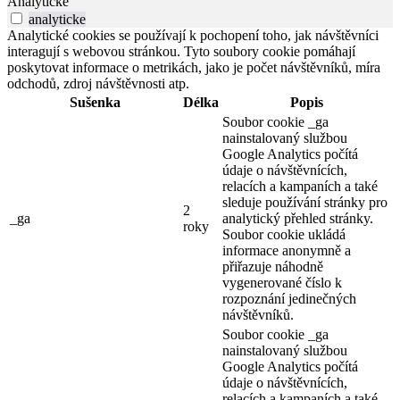
Analytické
analyticke
Analytické cookies se používají k pochopení toho, jak návštěvníci
interagují s webovou stránkou. Tyto soubory cookie pomáhají
poskytovat informace o metrikách, jako je počet návštěvníků, míra
odchodů, zdroj návštěvnosti atp.
Sušenka
Délka
Popis
Soubor cookie _ga
nainstalovaný službou
Google Analytics počítá
údaje o návštěvnících,
relacích a kampaních a také
sleduje používání stránky pro
2
_ga
analytický přehled stránky.
roky
Soubor cookie ukládá
informace anonymně a
přiřazuje náhodně
vygenerované číslo k
rozpoznání jedinečných
návštěvníků.
Soubor cookie _ga
nainstalovaný službou
Google Analytics počítá
údaje o návštěvnících,
relacích a kampaních a také