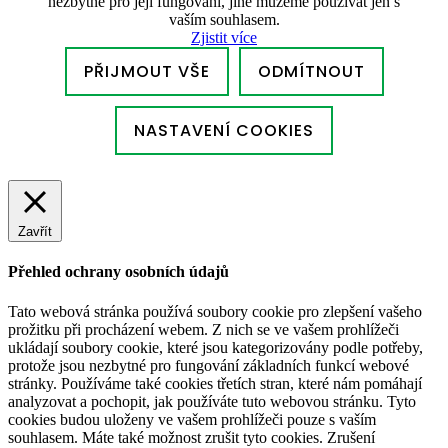
nezbytné pro její fungování, jiné můžeme používat jen s
vaším souhlasem.
Zjistit více
PŘIJMOUT VŠE
ODMÍTNOUT
NASTAVENÍ COOKIES
Zavřít
Přehled ochrany osobních údajů
Tato webová stránka používá soubory cookie pro zlepšení vašeho
prožitku při procházení webem. Z nich se ve vašem prohlížeči
ukládají soubory cookie, které jsou kategorizovány podle potřeby,
protože jsou nezbytné pro fungování základních funkcí webové
stránky. Používáme také cookies třetích stran, které nám pomáhají
analyzovat a pochopit, jak používáte tuto webovou stránku. Tyto
cookies budou uloženy ve vašem prohlížeči pouze s vaším
souhlasem. Máte také možnost zrušit tyto cookies. Zrušení