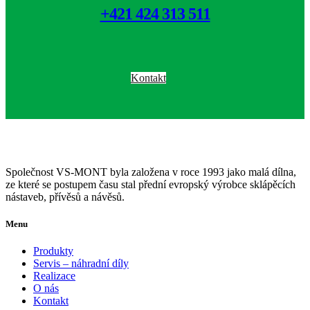
+421 424 313 511
Kontakt
Společnost VS-MONT byla založena v roce 1993 jako malá dílna,
ze které se postupem času stal přední evropský výrobce sklápěcích
nástaveb, přívěsů a návěsů.
Menu
Produkty
Servis – náhradní díly
Realizace
O nás
Kontakt