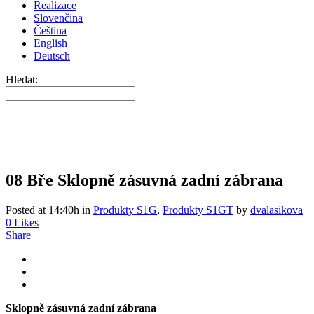
Realizace
Slovenčina
Čeština
English
Deutsch
Hledat:
08 Bře
Sklopně zásuvná zadní zábrana
Posted at 14:40h
in
Produkty S1G
,
Produkty S1GT
by
dvalasikova
0
Likes
Share
Sklopně zásuvná zadní zábrana