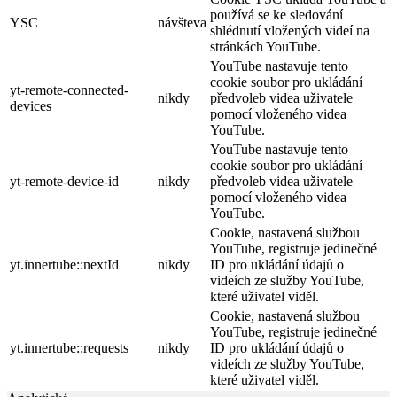
používá se ke sledování
YSC
návšteva
shlédnutí vložených videí na
stránkách YouTube.
YouTube nastavuje tento
cookie soubor pro ukládání
yt-remote-connected-
nikdy
předvoleb videa uživatele
devices
pomocí vloženého videa
YouTube.
YouTube nastavuje tento
cookie soubor pro ukládání
yt-remote-device-id
nikdy
předvoleb videa uživatele
pomocí vloženého videa
YouTube.
Cookie, nastavená službou
YouTube, registruje jedinečné
yt.innertube::nextId
nikdy
ID pro ukládání údajů o
videích ze služby YouTube,
které uživatel viděl.
Cookie, nastavená službou
YouTube, registruje jedinečné
yt.innertube::requests
nikdy
ID pro ukládání údajů o
videích ze služby YouTube,
které uživatel viděl.