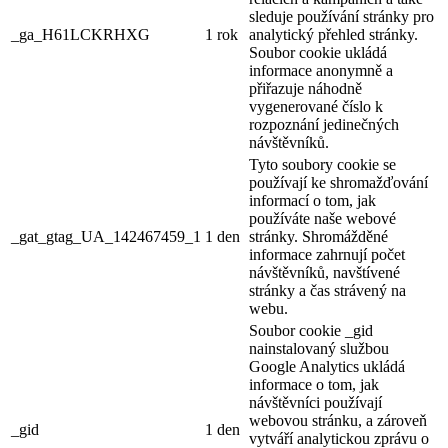
sleduje používání stránky pro
_ga_H61LCKRHXG
1 rok
analytický přehled stránky.
Soubor cookie ukládá
informace anonymně a
přiřazuje náhodně
vygenerované číslo k
rozpoznání jedinečných
návštěvníků.
Tyto soubory cookie se
používají ke shromažďování
informací o tom, jak
používáte naše webové
_gat_gtag_UA_142467459_1
1 den
stránky. Shromážděné
informace zahrnují počet
návštěvníků, navštívené
stránky a čas strávený na
webu.
Soubor cookie _gid
nainstalovaný službou
Google Analytics ukládá
informace o tom, jak
návštěvníci používají
webovou stránku, a zároveň
_gid
1 den
vytváří analytickou zprávu o