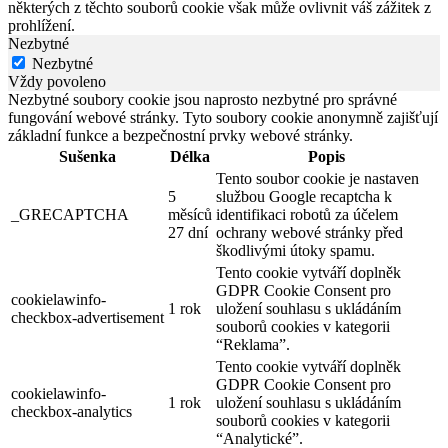
některých z těchto souborů cookie však může ovlivnit váš zážitek z
prohlížení.
Nezbytné
Nezbytné
Vždy povoleno
Nezbytné soubory cookie jsou naprosto nezbytné pro správné
fungování webové stránky. Tyto soubory cookie anonymně zajišťují
základní funkce a bezpečnostní prvky webové stránky.
Sušenka
Délka
Popis
Tento soubor cookie je nastaven
5
službou Google recaptcha k
_GRECAPTCHA
měsíců
identifikaci robotů za účelem
27 dní
ochrany webové stránky před
škodlivými útoky spamu.
Tento cookie vytváří doplněk
GDPR Cookie Consent pro
cookielawinfo-
1 rok
uložení souhlasu s ukládáním
checkbox-advertisement
souborů cookies v kategorii
“Reklama”.
Tento cookie vytváří doplněk
GDPR Cookie Consent pro
cookielawinfo-
1 rok
uložení souhlasu s ukládáním
checkbox-analytics
souborů cookies v kategorii
“Analytické”.