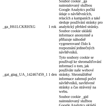
Soubor cookie _ga
nainstalovaný službou
Google Analytics počítá
údaje o návštěvnících,
relacích a kampaních a také
sleduje používání stránky pro
_ga_H61LCKRHXG
1 rok
analytický přehled stránky.
Soubor cookie ukládá
informace anonymně a
přiřazuje náhodně
vygenerované číslo k
rozpoznání jedinečných
návštěvníků.
Tyto soubory cookie se
používají ke shromažďování
informací o tom, jak
používáte naše webové
_gat_gtag_UA_142467459_1
1 den
stránky. Shromážděné
informace zahrnují počet
návštěvníků, navštívené
stránky a čas strávený na
webu.
Soubor cookie _gid
nainstalovaný službou
Google Analytics ukládá