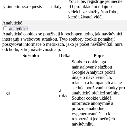
YouTube, registruje jedinečné
yt.innertube::requests
nikdy
ID pro ukládání údajů o
videích ze služby YouTube,
které uživatel viděl.
Analytické
analyticke
Analytické cookies se používají k pochopení toho, jak návštěvníci
interagují s webovou stránkou. Tyto soubory cookie pomáhají
poskytovat informace o metrikách, jako je počet návštěvníků, míra
odchodů, zdroj návštěvnosti atp.
Sušenka
Délka
Popis
Soubor cookie _ga
nainstalovaný službou
Google Analytics počítá
údaje o návštěvnících,
relacích a kampaních a také
sleduje používání stránky pro
2
_ga
analytický přehled stránky.
roky
Soubor cookie ukládá
informace anonymně a
přiřazuje náhodně
vygenerované číslo k
rozpoznání jedinečných
návštěvníků.