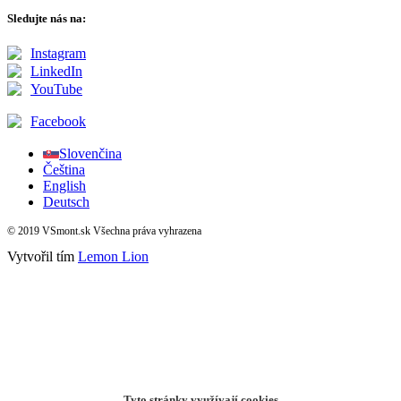
Sledujte nás na:
Instagram
LinkedIn
YouTube
Facebook
Slovenčina
Čeština
English
Deutsch
© 2019 VSmont.sk Všechna práva vyhrazena
Vytvořil tím
Lemon Lion
Tyto stránky využívají cookies