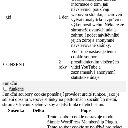
informace o tom, jak
návštěvníci používají
webovou stránku, a zároveň
_gid
1 den
vytváří analytickou zprávu o
výkonnosti webu. Některé ze
shromažďovaných údajů
zahrnují počet návštěvníků,
jejich zdroj a anonymně
navštěvované stránky.
YouTube nastavuje tento
cookie soubor
2
prostřednictvím vložených
CONSENT
roky
videí YouTube a
zaznamenává anonymní
statistické údaje.
Funkční
funkcne
Funkční soubory cookie pomáhají provádět určité funkce, jako je
sdílení obsahu webové stránky na platformách sociálních médií,
shromažďování zpětné vazby a další funkce třetích stran.
Sušenka
Délka
Popis
Tento soubor cookie nastavuje modul
Simple WordPress Membership Plugin.
Tento soubor cookie se používá pro relaci