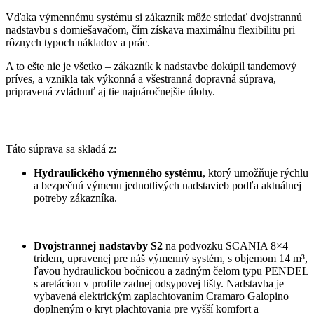
Vďaka výmennému systému si zákazník môže striedať dvojstrannú
nadstavbu s domiešavačom, čím získava maximálnu flexibilitu pri
rôznych typoch nákladov a prác.
A to ešte nie je všetko – zákazník k nadstavbe dokúpil tandemový
príves, a vznikla tak výkonná a všestranná dopravná súprava,
pripravená zvládnuť aj tie najnáročnejšie úlohy.
Táto súprava sa skladá z:
Hydraulického výmenného systému
, ktorý umožňuje rýchlu
a bezpečnú výmenu jednotlivých nadstavieb podľa aktuálnej
potreby zákazníka.
Dvojstrannej nadstavby S2
na podvozku SCANIA 8×4
tridem, upravenej pre náš výmenný systém, s objemom 14 m³,
ľavou hydraulickou bočnicou a zadným čelom typu PENDEL
s aretáciou v profile zadnej odsypovej lišty. Nadstavba je
vybavená elektrickým zaplachtovaním Cramaro Galopino
doplneným o kryt plachtovania pre vyšší komfort a