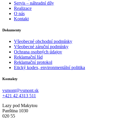
Servis – náhradní díly
Realizace
O nás
Kontakt
Dokumenty
Všeobecné obchodní podmínky
Všeobecné záruční podmínky
Ochrana osobných údajov
Reklamační řád
Reklamační protokol
Etický kodex, environmentální politika
Kontakty
vsmont@vsmont.sk
+421 42 4313 511
Lazy pod Makytou
Panština 1030
020 55