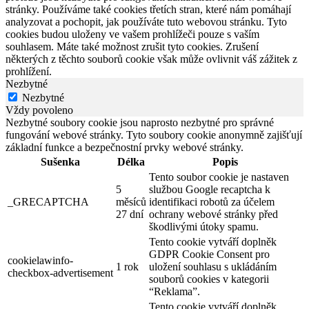
stránky. Používáme také cookies třetích stran, které nám pomáhají
analyzovat a pochopit, jak používáte tuto webovou stránku. Tyto
cookies budou uloženy ve vašem prohlížeči pouze s vaším
souhlasem. Máte také možnost zrušit tyto cookies. Zrušení
některých z těchto souborů cookie však může ovlivnit váš zážitek z
prohlížení.
Nezbytné
Nezbytné
Vždy povoleno
Nezbytné soubory cookie jsou naprosto nezbytné pro správné
fungování webové stránky. Tyto soubory cookie anonymně zajišťují
základní funkce a bezpečnostní prvky webové stránky.
Sušenka
Délka
Popis
Tento soubor cookie je nastaven
5
službou Google recaptcha k
_GRECAPTCHA
měsíců
identifikaci robotů za účelem
27 dní
ochrany webové stránky před
škodlivými útoky spamu.
Tento cookie vytváří doplněk
GDPR Cookie Consent pro
cookielawinfo-
1 rok
uložení souhlasu s ukládáním
checkbox-advertisement
souborů cookies v kategorii
“Reklama”.
Tento cookie vytváří doplněk