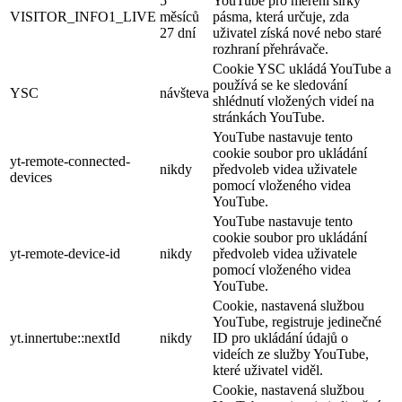
5
YouTube pro měření šířky
VISITOR_INFO1_LIVE
měsíců
pásma, která určuje, zda
27 dní
uživatel získá nové nebo staré
rozhraní přehrávače.
Cookie YSC ukládá YouTube a
používá se ke sledování
YSC
návšteva
shlédnutí vložených videí na
stránkách YouTube.
YouTube nastavuje tento
cookie soubor pro ukládání
yt-remote-connected-
nikdy
předvoleb videa uživatele
devices
pomocí vloženého videa
YouTube.
YouTube nastavuje tento
cookie soubor pro ukládání
yt-remote-device-id
nikdy
předvoleb videa uživatele
pomocí vloženého videa
YouTube.
Cookie, nastavená službou
YouTube, registruje jedinečné
yt.innertube::nextId
nikdy
ID pro ukládání údajů o
videích ze služby YouTube,
které uživatel viděl.
Cookie, nastavená službou