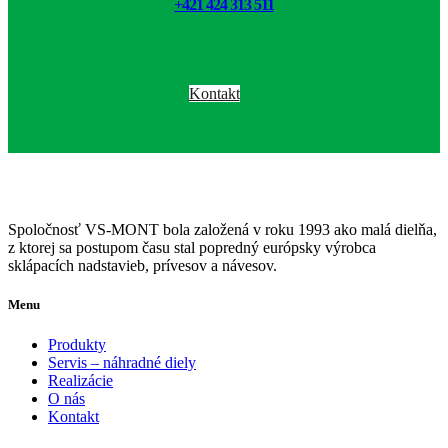
+421 424 313 511
Kontakt
Spoločnosť VS-MONT bola založená v roku 1993 ako malá dielňa,
z ktorej sa postupom času stal popredný európsky výrobca
sklápacích nadstavieb, prívesov a návesov.
Menu
Produkty
Servis – náhradné diely
Realizácie
O nás
Kontakt