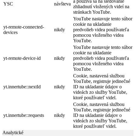
a používa sa na sledovanie
YSC
návšteva
zhliadnutí vložených videí na
stránkach YouTube.
YouTube nastavuje tento súbor
cookie na ukladanie
yt-remote-connected-
nikdy
predvolieb videa používateľa
devices
pomocou vloženého videa
YouTube.
YouTube nastavuje tento súbor
cookie na ukladanie
yt-remote-device-id
nikdy
predvolieb videa používateľa
pomocou vloženého videa
YouTube.
Cookie, nastavená službou
YouTube, registruje jedinečné
yt.innertube::nextId
nikdy
ID na ukladanie údajov o
videách zo služby YouTube,
ktoré používateľ videl.
Cookie, nastavená službou
YouTube, registruje jedinečné
yt.innertube::requests
nikdy
ID na ukladanie údajov o
videách zo služby YouTube,
ktoré používateľ videl.
Analytické