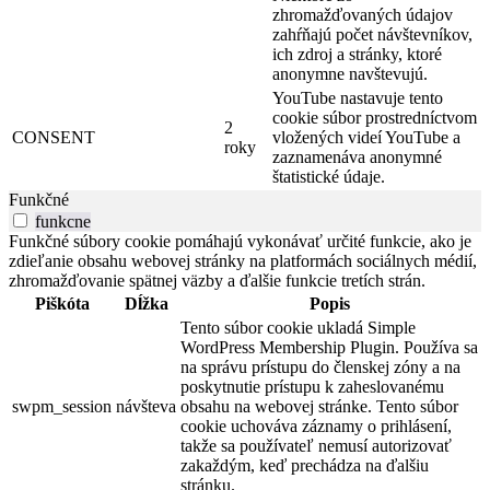
zhromažďovaných údajov
zahŕňajú počet návštevníkov,
ich zdroj a stránky, ktoré
anonymne navštevujú.
YouTube nastavuje tento
cookie súbor prostredníctvom
2
CONSENT
vložených videí YouTube a
roky
zaznamenáva anonymné
štatistické údaje.
Funkčné
funkcne
Funkčné súbory cookie pomáhajú vykonávať určité funkcie, ako je
zdieľanie obsahu webovej stránky na platformách sociálnych médií,
zhromažďovanie spätnej väzby a ďalšie funkcie tretích strán.
Piškóta
Dĺžka
Popis
Tento súbor cookie ukladá Simple
WordPress Membership Plugin. Používa sa
na správu prístupu do členskej zóny a na
poskytnutie prístupu k zaheslovanému
swpm_session
návšteva
obsahu na webovej stránke. Tento súbor
cookie uchováva záznamy o prihlásení,
takže sa používateľ nemusí autorizovať
zakaždým, keď prechádza na ďalšiu
stránku.