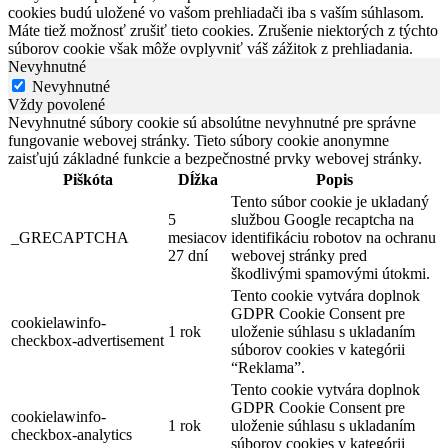
cookies budú uložené vo vašom prehliadači iba s vaším súhlasom.
Máte tiež možnosť zrušiť tieto cookies. Zrušenie niektorých z týchto
súborov cookie však môže ovplyvniť váš zážitok z prehliadania.
Nevyhnutné
Nevyhnutné
Vždy povolené
Nevyhnutné súbory cookie sú absolútne nevyhnutné pre správne
fungovanie webovej stránky. Tieto súbory cookie anonymne
zaisťujú základné funkcie a bezpečnostné prvky webovej stránky.
Piškóta
Dĺžka
Popis
Tento súbor cookie je ukladaný
5
službou Google recaptcha na
_GRECAPTCHA
mesiacov
identifikáciu robotov na ochranu
27 dní
webovej stránky pred
škodlivými spamovými útokmi.
Tento cookie vytvára doplnok
GDPR Cookie Consent pre
cookielawinfo-
1 rok
uloženie súhlasu s ukladaním
checkbox-advertisement
súborov cookies v kategórii
“Reklama”.
Tento cookie vytvára doplnok
GDPR Cookie Consent pre
cookielawinfo-
1 rok
uloženie súhlasu s ukladaním
checkbox-analytics
súborov cookies v kategórii