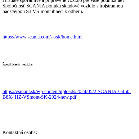
Hľadáte spoľahlivé a pripravené vozidlo pre vaše podnikanie?
Spoločnosť SCANIA ponúka skladové vozidlo s trojstrannou
nadstavbou S3 VS-mont ihneď k odberu.
https://www.scania.com/sk/sk/home.html
Špecifikácia vozidla:
https://vsmont.sk/wp-content/uploads/2024/05/2-SCANIA-G450-
B8X4HZ-VSmont-SK-2024-new.pdf
Kontaktná osoba: