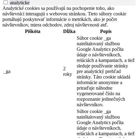
analyticke
Analytické cookies sa používajú na pochopenie toho, ako
návštevníci interagujú s webovou stránkou. Tieto súbory cookie
pomáhajú poskytovať informácie o metrikách, ako je počet
návštevníkov, miera odchodov, zdroj návštevnosti atď.
Piškóta
Dĺžka
Popis
Súbor cookie _ga
nainštalovaný službou
Google Analytics počíta
údaje o návštevníkoch,
reláciách a kampaniach, a tiež
sleduje používanie stránky
2
_ga
pre analytický prehľad
roky
stránky. Táto cookie ukladá
informácie anonymne a
priraďuje náhodne
vygenerované číslo na
rozpoznanie jedinečných
návštevníkov.
Súbor cookie _ga
nainštalovaný službou
Google Analytics počíta
údaje o návštevníkoch,
reláciách a kampaniach, a tiež