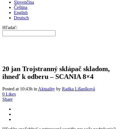
Slovenčina
Čeština
English
Deutsch
Hľadať:
20 jan
Trojstranný sklápač skladom,
ihneď k odberu – SCANIA 8×4
Posted at 10:43h
in
Aktuality
by
Radka Lišaníková
0
Likes
Share