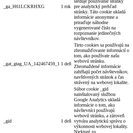
sleduje používanie stránky
_ga_H61LCKRHXG
1 rok
pre analytický prehľad
stránky. Táto cookie ukladá
informácie anonymne a
priraďuje náhodne
vygenerované číslo na
rozpoznanie jedinečných
návštevníkov.
Tieto cookies sa používajú na
zhromažďovanie informácií o
tom, ako používate našu
webovú stránku.
_gat_gtag_UA_142467459_1
1 deň
Zhromaždené informácie
zahŕňajú počet návštevníkov,
navštívených stránok a čas
strávený na webovej lokalite.
Súbor cookie _gid
nainštalovaný službou
Google Analytics ukladá
informácie o tom, ako
návštevníci používajú
webovú stránku, a zároveň
_gid
1 deň
vytvára analytickú správu o
výkonnosti webovej lokality.
Niektoré zo