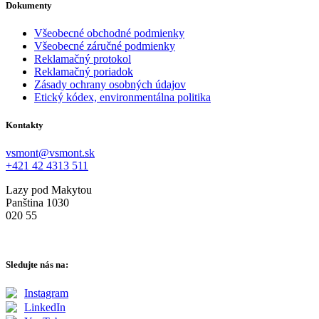
Dokumenty
Všeobecné obchodné podmienky
Všeobecné záručné podmienky
Reklamačný protokol
Reklamačný poriadok
Zásady ochrany osobných údajov
Etický kódex, environmentálna politika
Kontakty
vsmont@vsmont.sk
+421 42 4313 511
Lazy pod Makytou
Panština 1030
020 55
Sledujte nás na:
Instagram
LinkedIn